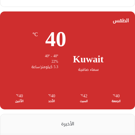
الطقس
40
℃
Kuwait
40º - 40º
22%
5.3 كيلومتر/ساعة
سماء صافية
40
40
42
40
℃
℃
℃
℃
الجمعة
السبت
الأحد
الأثنين
الأخيرة