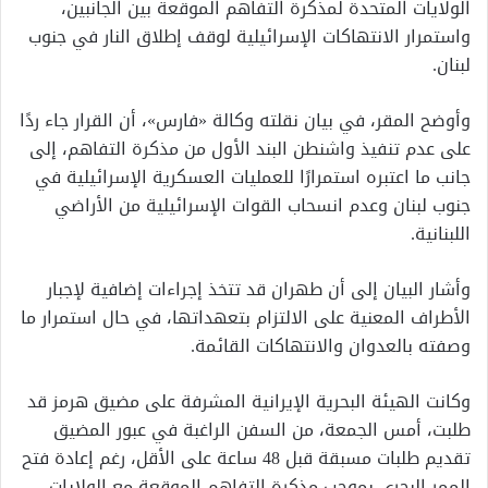
الولايات المتحدة لمذكرة التفاهم الموقعة بين الجانبين،
واستمرار الانتهاكات الإسرائيلية لوقف إطلاق النار في جنوب
لبنان.
وأوضح المقر، في بيان نقلته وكالة «فارس»، أن القرار جاء ردًا
على عدم تنفيذ واشنطن البند الأول من مذكرة التفاهم، إلى
جانب ما اعتبره استمرارًا للعمليات العسكرية الإسرائيلية في
جنوب لبنان وعدم انسحاب القوات الإسرائيلية من الأراضي
اللبنانية.
وأشار البيان إلى أن طهران قد تتخذ إجراءات إضافية لإجبار
الأطراف المعنية على الالتزام بتعهداتها، في حال استمرار ما
وصفته بالعدوان والانتهاكات القائمة.
وكانت الهيئة البحرية الإيرانية المشرفة على مضيق هرمز قد
طلبت، أمس الجمعة، من السفن الراغبة في عبور المضيق
تقديم طلبات مسبقة قبل 48 ساعة على الأقل، رغم إعادة فتح
الممر البحري بموجب مذكرة التفاهم الموقعة مع الولايات