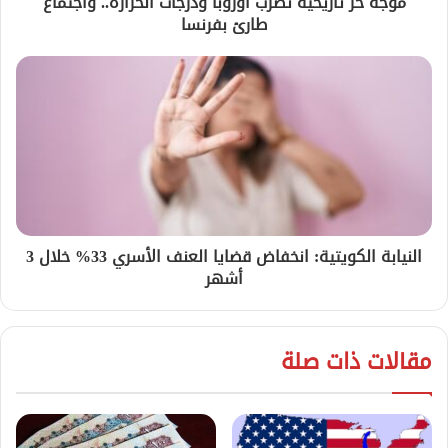
موجة حر تاريخية تضرب أوروبا ودرجات الحرارة.. واجتماع
طارئ بفرنسا
النيابة الكويتية: انخفاض قضايا العنف الأسري 33% خلال 3
أشهر
مقالات ذات صلة