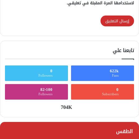
لاستخدامها المرة المقبلة في تعليقي.
تابعنا علي
0
622k
Followers
Fans
82٬100
0
Followers
Subscribers
704K
الطقس