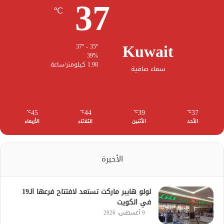
37
℃
Kuwait
37º - 35º
39%
1.98 كيلومتر/ساعة
سماء صافية
45
44
39
37
℃
℃
℃
℃
الأحد
الأثنين
الثلاثاء
الأربعاء
الأخيرة
لولو هايبر ماركت تستعد لافتتاح فرعها الـ19
في الكويت
9 أغسطس، 2026