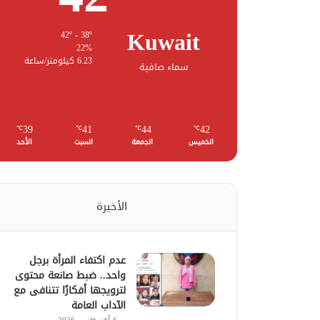
Kuwait
42º - 38º
22%
6.23 كيلومتر/ساعة
سماء صافية
39
41
44
42
℃
℃
℃
℃
الخميس
الجمعة
السبت
الأحد
الأخيرة
عدم اكتفاء المرأة برجل
واحد.. ضبط صانعة محتوى
لترويجها أفكارًا تتنافى مع
الآداب العامة