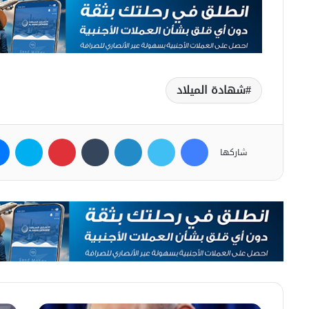
شهادة الميلاد
فيسبوك
تويتر
لينكدإن
بينتيريست
سكاي
شاركها