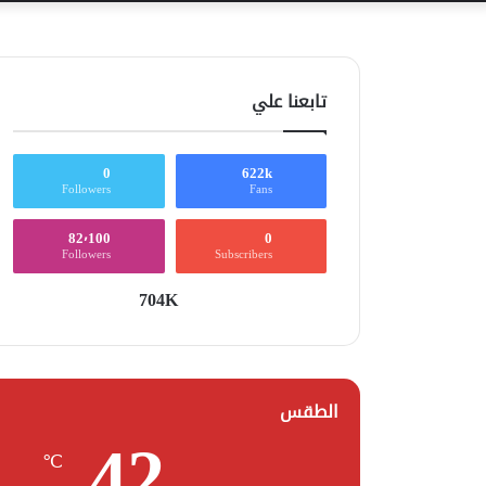
تابعنا علي
0
622k
Followers
Fans
82٬100
0
Followers
Subscribers
704K
الطقس
42
℃