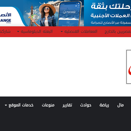
مصريين بالخارج
المعاملات القنصليه
البعثه الدبلوماسيه
شاركنا
مال
رياضة
حوادث
تقارير
منوعات
خدمات الموقع