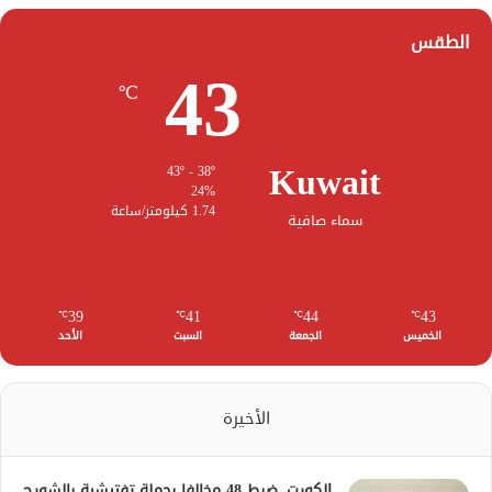
الطقس
43
℃
Kuwait
43º - 38º
24%
1.74 كيلومتر/ساعة
سماء صافية
39
41
44
43
℃
℃
℃
℃
الخميس
الجمعة
السبت
الأحد
الأخيرة
الكويت..ضبط 48 مخالفا بحملة تفتيشية بالشويح