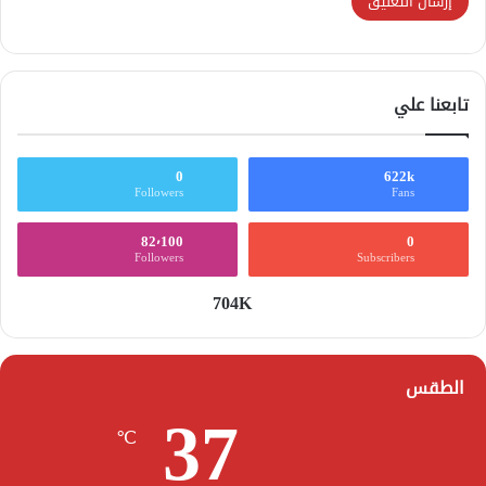
تابعنا علي
0
622k
Followers
Fans
82٬100
0
Followers
Subscribers
704K
الطقس
37
℃