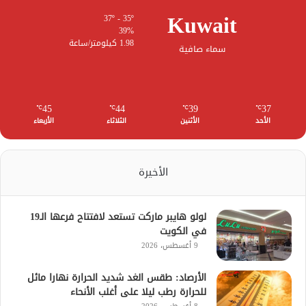
Kuwait
37º - 35º
39%
1.98 كيلومتر/ساعة
سماء صافية
45
44
39
37
℃
℃
℃
℃
الأحد
الأثنين
الثلاثاء
الأربعاء
الأخيرة
لولو هايبر ماركت تستعد لافتتاح فرعها الـ19
في الكويت
9 أغسطس، 2026
الأرصاد: طقس الغد شديد الحرارة نهارا مائل
للحرارة رطب ليلا على أغلب الأنحاء