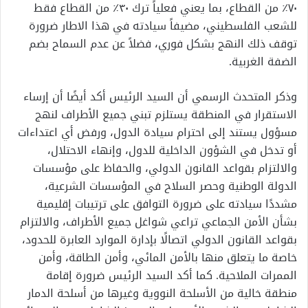
٧٠٪؜ من القطاع، بما يعني فعلياً ترك ٣٠٪؜ من القطاع فقط
للشعب الفلسطيني، مضيفاً سيادته في هذا الاطار ضرورة
توقف ذلك النهج بشكل فوري، فضلاً عن عدم السماح بضم
الضفة الغربية.
وذكر المتحدث الرسمي أن السيد الرئيس أكد أيضًا أن إرساء
الاستقرار في المنطقة يستلزم تبني جميع الأطراف لنهج
مسؤول يستند إلى احترام سيادة الدول، ورفض أي اعتداءات
أو تدخل في الشؤون الداخلية للدول، وإنهاء الاحتلال،
والالتزام بقواعد القانون الدولي، والحفاظ على مؤسسات
الدولة الوطنية وحصر السلاح في المؤسسات الشرعية،
مشددًا سيادته على ضرورة التوافق على ترتيبات إقليمية
بشأن الأمن الجماعي تراعي شواغل جميع الأطراف، والالتزام
بقواعد القانون الدولي اتصالًا بإدارة الموارد العابرة للحدود،
خاصة ما يتعلق منها بالأمن المائي، وأمن الطاقة، وأمن
الممرات الملاحية. كما أكد السيد الرئيس ضرورة إقامة
منطقة خالية من الأسلحة النووية وغيرها من أسلحة الدمار