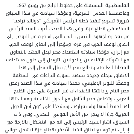
الفلسطينية المستقلة على خطوط الرابع من يونيو 1967
وعاصمتها القدس الشرقية، ومؤكدًا سيادته في هذا السياق
ضرورة تسريع تنفيذ خطة الرئيس الأمريكي “دونالد ترامب”
للسلام في قطاع غزة. وفي هذا الصدد، أعرب السيد الرئيس
عن تقديره لجهود الرئيس ترامب التي اسفرت عن التوصل إلى
اتفاق لوقف الحرب في غزة، ومؤخراً إلى اتفاق لوقف الحرب
مع إيران، مؤكدًا سيادته استعداد مصر لبذل الجهد بالتعاون
مع الشركاء الإقليميين والدوليين للتوصل إلى حلول مستدامة
للقضايا العالقة، وتطلع مصر لأن يمثل التوصل إلى هذا
الاتفاق مرحلة جديدة تشهد تسوية للنزاعات في المنطقة
وخفضًا للتوتر الإقليمي، مجددًا سيادته في هذا الصدد رفض
مصر التام وإدانتها للاعتداءات غير المبررة على دول الخليج
العربي، وتضامن مصر الكامل مع الدول الخليجية ومساندتها
لها لحفظ أمنها واستقرارها، ومشددًا على كون أمن الدول
العربية جزءًا لا يتجزأ من الأمن القومي المصري. وفي ذات
السياق، أشار السيد الرئيس إلى انه مع الانشغال بالازمة مع
إيران، تم توسيع نطاق الخط الأصفر بقطاع غزة ليشمل حوالي