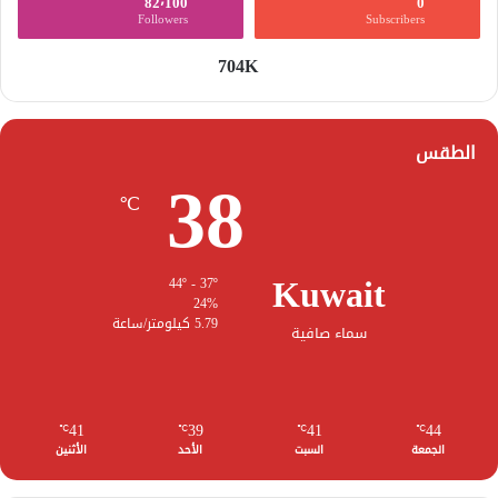
82٬100
0
Followers
Subscribers
704K
الطقس
38
℃
Kuwait
44º - 37º
24%
5.79 كيلومتر/ساعة
سماء صافية
41
39
41
44
℃
℃
℃
℃
الجمعة
السبت
الأحد
الأثنين