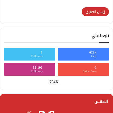
تابعنا علي
0
622k
Followers
Fans
82٬100
0
Followers
Subscribers
704K
الطقس