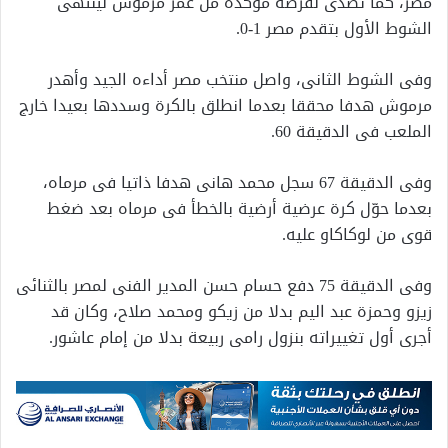
مصر، كما تصدى لفرصة مؤكدة من عمر مرموش لينتهى
الشوط الأول بتقدم مصر 1-0.
وفى الشوط الثانى، واصل منتخب مصر أداءه الجيد وأهدر
مرموش هدفا محققا بعدما انطلق بالكرة وسددها بعيدا خارج
الملعب فى الدقيقة 60.
وفى الدقيقة 67 سجل محمد هانى هدفا ذاتيا فى مرماه،
بعدما حوّل كرة عرضية أرضية بالخطأ فى مرماه بعد ضغط
قوى من لوكاكاو عليه.
وفى الدقيقة 75 دفع حسام حسن المدير الفنى لمصر بالثنائى
زيزو وحمزة عبد اليم بدلا من زيكو ومحمد صلاح، وكان قد
أجرى أول تغييراته بنزول رامى ربيعة بدلا من إمام عاشور.