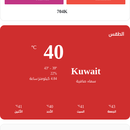
704K
الطقس
40
℃
Kuwait
43º - 39º
22%
4.84 كيلومتر/ساعة
سماء صافية
41
40
41
43
℃
℃
℃
℃
الجمعة
السبت
الأحد
الأثنين