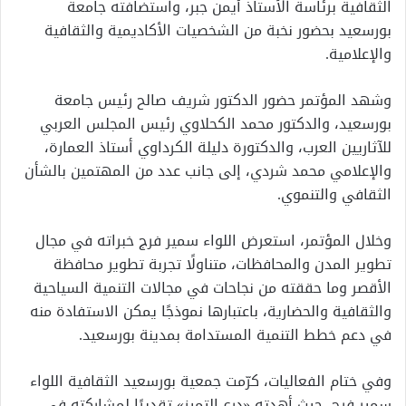
الثقافية برئاسة الأستاذ أيمن جبر، واستضافته جامعة
بورسعيد بحضور نخبة من الشخصيات الأكاديمية والثقافية
والإعلامية.
وشهد المؤتمر حضور الدكتور شريف صالح رئيس جامعة
بورسعيد، والدكتور محمد الكحلاوي رئيس المجلس العربي
للآثاريين العرب، والدكتورة دليلة الكرداوي أستاذ العمارة،
والإعلامي محمد شردي، إلى جانب عدد من المهتمين بالشأن
الثقافي والتنموي.
وخلال المؤتمر، استعرض اللواء سمير فرج خبراته في مجال
تطوير المدن والمحافظات، متناولًا تجربة تطوير محافظة
الأقصر وما حققته من نجاحات في مجالات التنمية السياحية
والثقافية والحضارية، باعتبارها نموذجًا يمكن الاستفادة منه
في دعم خطط التنمية المستدامة بمدينة بورسعيد.
وفي ختام الفعاليات، كرّمت جمعية بورسعيد الثقافية اللواء
سمير فرج، حيث أهدته «درع التميز» تقديرًا لمشاركته في