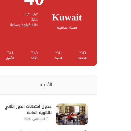
Kuwait
43º - 39º
22%
4.84 كيلومتر/ساعة
سماء صافية
41
40
41
43
℃
℃
℃
℃
الجمعة
السبت
الأحد
الأثنين
الأخيرة
جدول امتحانات الدور الثاني
للثانوية العامة
7 أغسطس، 2026