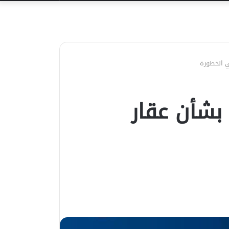
عن
 الخطورة
بشأن عقار