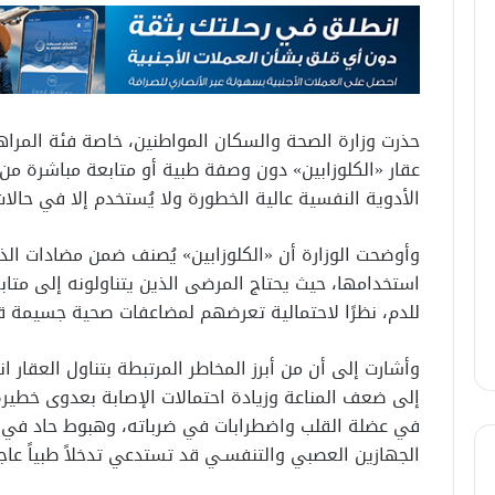
حذرت وزارة الصحة والسكان المواطنين، خاصة فئة المرا
عقار «الكلوزابين» دون وصفة طبية أو متابعة مباشرة من 
الأدوية النفسية عالية الخطورة ولا يُستخدم إلا في ح
وأوضحت الوزارة أن «الكلوزابين» يُصنف ضمن مضادات ال
استخدامها، حيث يحتاج المرضى الذين يتناولونه إلى متابع
للدم، نظرًا لاحتمالية تعرضهم لمضاعفات صحية جسيمة قد
وأشارت إلى أن من أبرز المخاطر المرتبطة بتناول العقار ا
إلى ضعف المناعة وزيادة احتمالات الإصابة بعدوى خطيرة
في عضلة القلب واضطرابات في ضرباته، وهبوط حاد في ض
الجهازين العصبي والتنفسـي قد تستدعي تدخلاً طبياً عاجلا