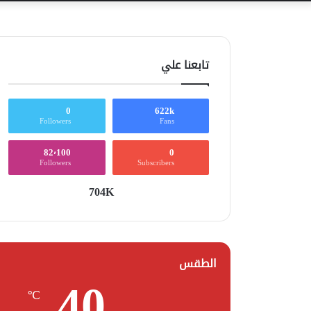
تابعنا علي
0
622k
Followers
Fans
82٬100
0
Followers
Subscribers
704K
الطقس
40
℃