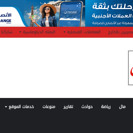
صريين بالخارج
المعاملات القنصليه
البعثه الدبلوماسيه
شاركنا
مال
رياضة
حوادث
تقارير
منوعات
خدمات الموقع