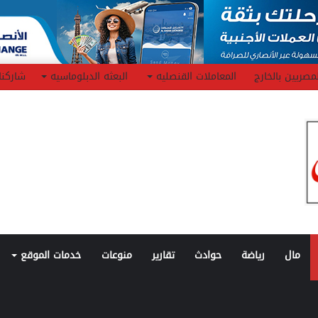
مصريين بالخارج
المعاملات القنصليه
البعثه الدبلوماسيه
شاركنا
مال
رياضة
حوادث
تقارير
منوعات
خدمات الموقع