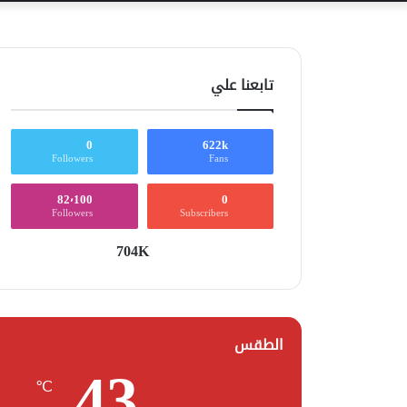
تابعنا علي
0
622k
Followers
Fans
82٬100
0
Followers
Subscribers
704K
الطقس
43
℃