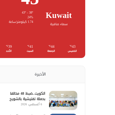
Kuwait
43º - 38º
24%
1.74 كيلومتر/ساعة
سماء صافية
39
41
44
43
℃
℃
℃
℃
الخميس
الجمعة
السبت
الأحد
الأخيرة
الكويت..ضبط 48 مخالفا
بحملة تفتيشية بالشويح
6 أغسطس، 2026