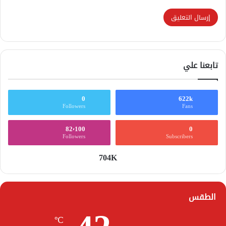
تابعنا علي
0
622k
Followers
Fans
82٬100
0
Followers
Subscribers
704K
الطقس
℃