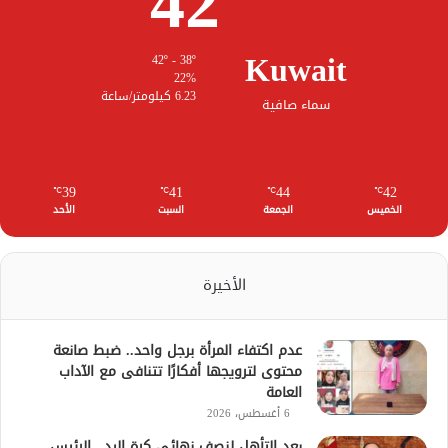
42
Kuwait
42º - 38º
22%
6.23 كيلومتر/ساعة
سماء صافية
39
41
44
42
℃
℃
℃
℃
الخميس
الجمعة
السبت
الأحد
الأخيرة
عدم اكتفاء المرأة برجل واحد.. ضبط صانعة
محتوى لترويجها أفكارًا تتنافى مع الآداب
العامة
6 أغسطس، 2026
بعد التأهل لنصف نهائي كرة اليد.. الرئيس