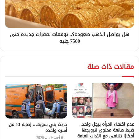
هل يواصل الذهب صعوده؟.. توقعات بقفزات جديدة حتى
7500 جنيه
مقالات ذات صلة
عدم اكتفاء المرأة برجل واحد..
حادث بني سويف.. إصابة 13 من
ضبط صانعة محتوى لترويجها
أسرة واحدة
أفكارًا تتنافى مع الآداب العامة
6 أغسطس، 2026