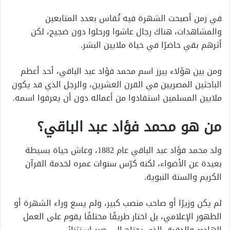
في زمن أصبحت الشهرة فيه تُقاس بعدد المتابعين
والمشاهدات، هناك رجال عاشوا ورحلوا دون ضجيج، لكن
أثرهم بقي حاضرًا في حياة ملايين البشر.
ومن بين هؤلاء يبرز اسم محمد فؤاد عبد الباقي، أحد أعظم
الباحثين المصريين في القرن العشرين، والرجل الذي قد يكون
ملايين المسلمين استفادوا من أعماله دون أن يعرفوا اسمه.
من هو محمد فؤاد عبد الباقي؟
ولد محمد فؤاد عبد الباقي عام 1882، وعاش حياة بسيطة
بعيدة عن الأضواء، لكنه كرّس سنوات عمره لخدمة القرآن
الكريم والسنة النبوية.
لم يكن وزيرًا أو صاحب منصب كبير، ولم يسع وراء الشهرة أو
الظهور الإعلامي، بل اختار طريقًا مختلفًا يقوم على العمل
الهادئ والدقيق الذي يحتاج إلى صبر استثنائي.