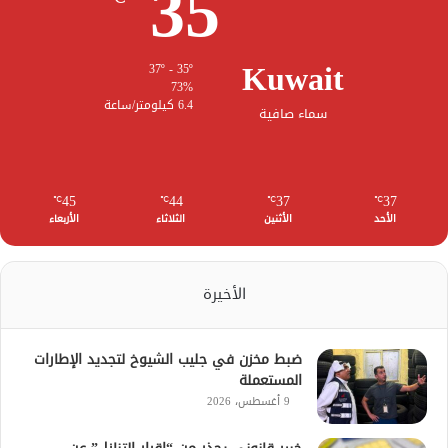
35
Kuwait
37º - 35º
73%
6.4 كيلومتر/ساعة
سماء صافية
45
44
37
37
℃
℃
℃
℃
الأحد
الأثنين
الثلاثاء
الأربعاء
الأخيرة
ضبط مخزن في جليب الشيوخ لتجديد الإطارات
المستعملة
9 أغسطس، 2026