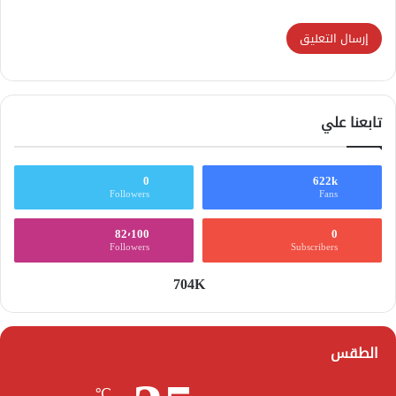
تابعنا علي
0
622k
Followers
Fans
82٬100
0
Followers
Subscribers
704K
الطقس
℃