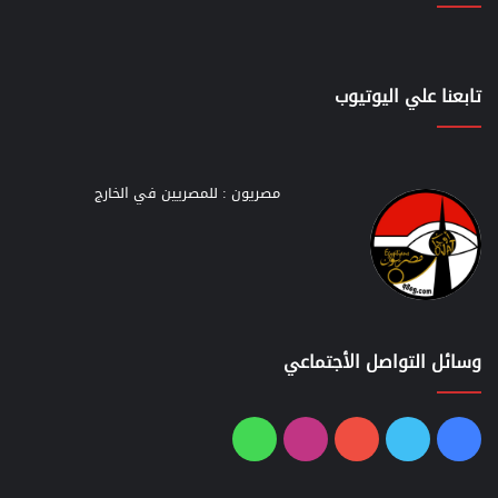
تابعنا علي اليوتيوب
مصريون : للمصريين في الخارج
وسائل التواصل الأجتماعي
فيسبوك
تويتر
يوتيوب
انستقرام
واتساب