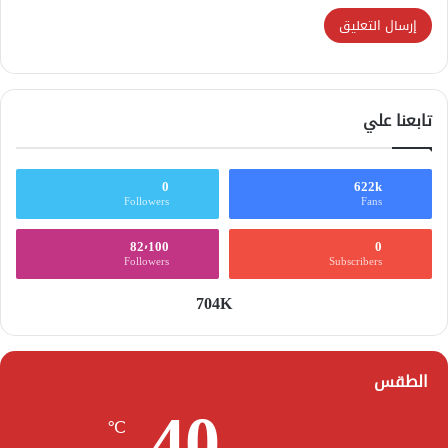
تابعنا علي
0
622k
Followers
Fans
82٬100
0
Followers
Subscribers
704K
الطقس
40
℃