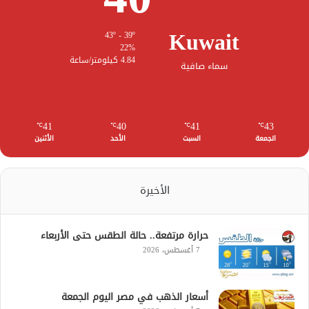
Kuwait
43º - 39º
22%
4.84 كيلومتر/ساعة
سماء صافية
41
40
41
43
℃
℃
℃
℃
الجمعة
السبت
الأحد
الأثنين
الأخيرة
حرارة مرتفعة.. حالة الطقس حتى الأربعاء
7 أغسطس، 2026
أسعار الذهب في مصر اليوم الجمعة