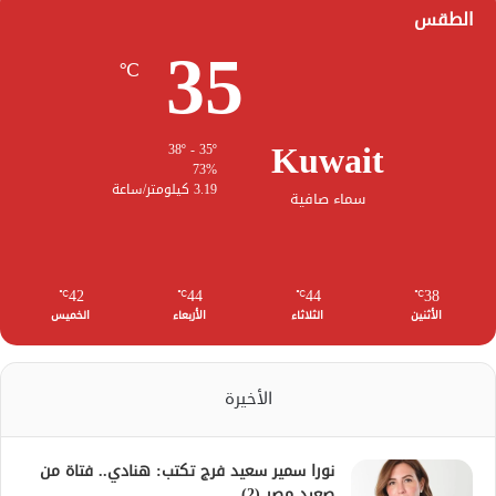
الطقس
35
℃
Kuwait
38º - 35º
73%
3.19 كيلومتر/ساعة
سماء صافية
42
44
44
38
℃
℃
℃
℃
الأثنين
الثلاثاء
الأربعاء
الخميس
الأخيرة
نورا سمير سعيد فرج تكتب: هنادي.. فتاة من
صعيد مصر (2)