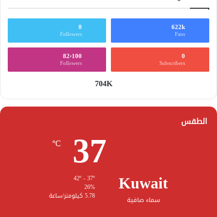
0
622k
Followers
Fans
82٬100
0
Followers
Subscribers
704K
الطقس
37
℃
Kuwait
42º - 37º
26%
5.78 كيلومتر/ساعة
سماء صافية