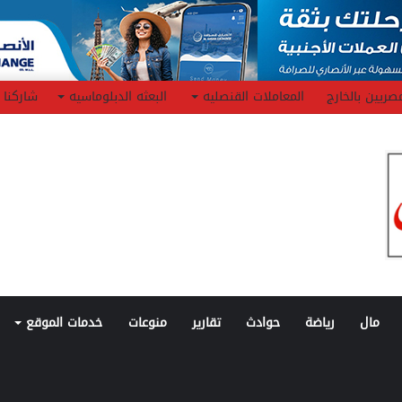
صريين بالخارج
المعاملات القنصليه
البعثه الدبلوماسيه
شاركنا
مال
رياضة
حوادث
تقارير
منوعات
خدمات الموقع