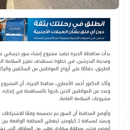
بدأت محافظة الجيزة تنفيذ مشروع إنشاء سور خرساني على
ومدينة البدرشين، في خطوة تستهدف تعزيز السلامة المر
الطريق، حفاظًا على أرواح المواطنين من السائقين والركا
وأكد الدكتور أحمد الأنصاري، محافظ الجيزة، أن المشروع
وعدد من المواطنين الذين بادروا بالمساهمة في إنجازه، 
مشروعات السلامة العامة.
ويمتد لمسافة 2 كيلومتر، ليغطي المنطقة الواق
أبوصير وحتى منطقة سقارة، وهي من المناطق التي تشهد 