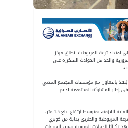
 امتداد ترعة المريوطية بنطاق مركز
ورية والحد من الحوادث المتكررة على
ب.
 يُنفذ بالتعاون مع مؤسسات المجتمع المدني
في إطار المشاركة المجتمعية لدعم
وأوضح المحافظ أن السور تم تصميمه وفقًا للاشتراطات الفنية اللازمة، بمتوسط ارتفاع يبلغ 1.5 متر،
عة بين ترعة المريوطية والطريق بداية من كوبري
تكرارًا للحوادث المرورية بسبب السرعات