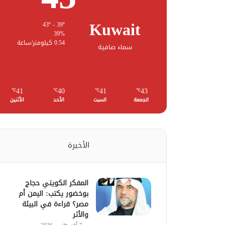
Kuwait
43º - 39º
39%
0.54 كيلومتر/ساعة
سماء صافية
41
40
41
43
℃
℃
℃
℃
الجمعة
السبت
الأحد
الأثنين
الأخيرة
المفكر الكويتي حجاج
بوخضور يكتب: اليمن أم
مصر؟ قراءة في البيئة
والأثر