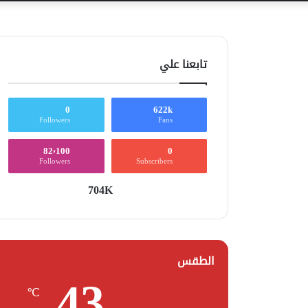
تابعنا علي
0
622k
Followers
Fans
82٬100
0
Followers
Subscribers
704K
الطقس
43
℃