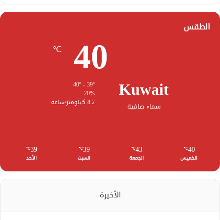
الطقس
40
℃
Kuwait
40º - 39º
20%
8.2 كيلومتر/ساعة
سماء صافية
39
39
43
40
℃
℃
℃
℃
الخميس
الجمعة
السبت
الأحد
الأخيرة