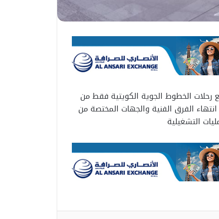
يع رحلات الخطوط الجوية الكويتية فقط من
ر مبنى الركاب «تي 4»،وذلك عقب انتهاء الفرق الفنية والجهات المختصة من
ليات التشغيلية