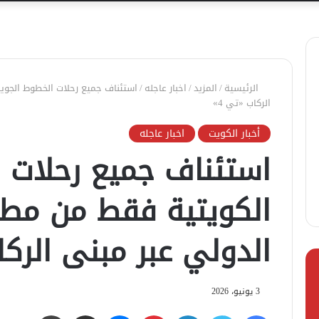
الرئيسية
/
المزيد
/
اخبار عاجله
/
استئناف جميع رحلات الخطوط الجوية
الركاب «تي 4»
أخبار الكويت
اخبار عاجله
استئناف جميع رحلات 
الكويتية فقط من مطا
الدولي عبر مبنى الركاب
3 يونيو، 2026
فيسبوك
تويتر
لينكدإن
بينتيريست
ماسنجر
مشاركة عبر البريد
طباعة