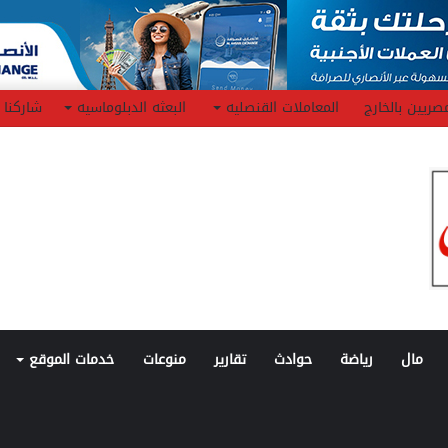
صريين بالخارج
المعاملات القنصليه
البعثه الدبلوماسيه
شاركنا
مال
رياضة
حوادث
تقارير
منوعات
خدمات الموقع