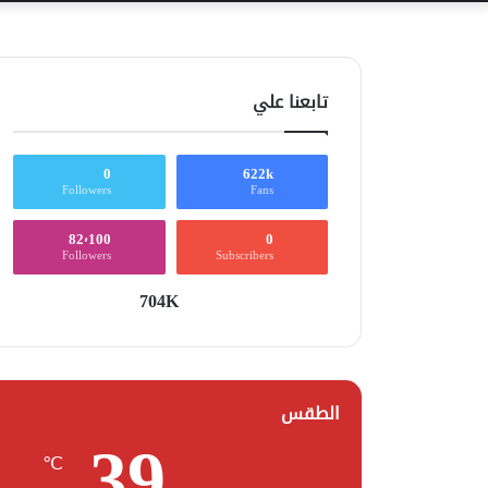
تابعنا علي
0
622k
Followers
Fans
82٬100
0
Followers
Subscribers
704K
الطقس
39
℃