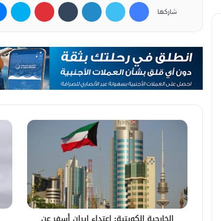
فيسبوك
تويتر
لينكدإن
بينتيريست
سكاي
شاركها
الخارجية الكويتية: اعتداء إيران أسفر عن