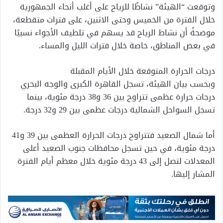
وتوقعت “الهيئة” نشاطًا للرياح على أغلب أنحاء الجمهورية
خلال الفترة من الخميس وحتى الاثنين، على فترات متقطعة،
موضحةً أن نشاط الرياح قد يسهم في تلطيف الأجواء نسبيًا
في بعض المناطق، خاصة خلال فترات الليل والمساء.
درجات الحرارة المتوقعة خلال الأيام المقبلة
وبحسب بيان الهيئة، تسجل القاهرة الكبرى والوجه البحري
درجات حرارة عظمى تتراوح بين 36 و38 درجة مئوية، بينما
تسجل السواحل الشمالية درجات عظمى بين 29 و32 درجة.
أما شمال الصعيد فتتراوح درجات الحرارة العظمى بين 39 و41
درجة مئوية، في حين تسجل محافظات جنوب الصعيد أعلى
المعدلات لتصل إلى 43 درجة مئوية خلال معظم أيام الفترة
المشار إليها.