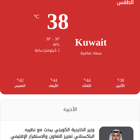
الطقس
38
℃
Kuwait
38º - 36º
46%
2 كيلومتر/ساعة
سماء صافية
42
44
44
38
℃
℃
℃
℃
الأثنين
الثلاثاء
الأربعاء
الخميس
الأخيرة
وزير الخارجية الكويتي يبحث مع نظيره
الباكستاني تعزيز التعاون والاستقرار الإقليمي