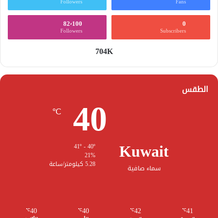
Followers
Fans
82٬100
0
Followers
Subscribers
704K
الطقس
40
℃
Kuwait
41º - 40º
21%
5.28 كيلومتر/ساعة
سماء صافية
40
40
42
41
℃
℃
℃
℃