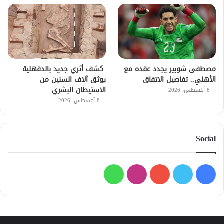
مصطفى شوبير يجدد عقده مع
كشف أثري جديد بالدقهلية
الأهلي.. تفاصيل الاتفاق
يوثق آلاف السنين من
الاستيطان البشري
8 أغسطس، 2026
8 أغسطس، 2026
Social
فيسبوك
تويتر
يوتيوب
انستقرام
واتساب