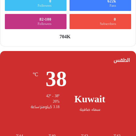
0
622k
Followers
Fans
82٬100
0
Followers
Subscribers
704K
الطقس
38
℃
Kuwait
42º - 38º
26%
3.18 كيلومتر/ساعة
سماء صافية
℃
℃
℃
℃