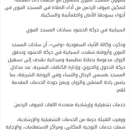
لتمكين ضيوف الرحمن من أداء الصلاة فى المسجد النبوى فى
أجواء يسودها الأمان والطمأنينة والسكينة.
انسيابية في حركة الحشود بساحات المسجد النبوي
وذكرت وكالة الأنباء السعودية «واس»، أن ساحات المسجد
النبوي وأروقته شهدت انسيابية في حركة الحشود وتدفق
الزوار، مدعومة بخطط تنظيمية وميدانية تهدف إلى تسهيل
حركة الدخول والخروج، وإدارة الكثافات البشرية، عند مداخل
المسجد بقسمي الرجال والنساء وفي الروضة الشريفة، بما
يضمن راحة المصلين والزوار، ويعزز جودة الخدمات المقدمة
لهم.
خدمات تشغيلية وإرشادية متعددة اللغات لضيوف الرحمن
ووفرت الهيئة حزمة من الخدمات التشغيلية والإرشادية،
شملت خدمات التوجيه المكاني، ومراكز الاستعلامات، والإجابة