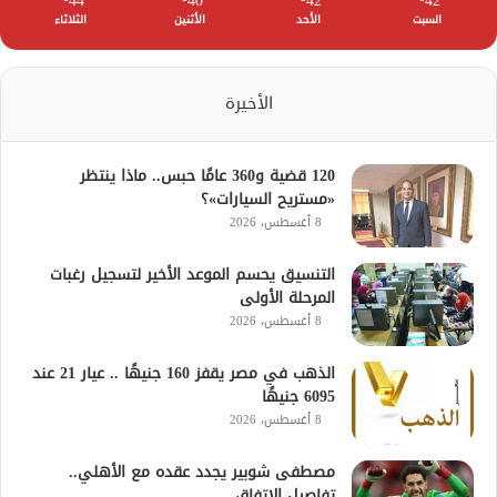
44
40
42
42
السبت
الأحد
الأثنين
الثلاثاء
الأخيرة
120 قضية و360 عامًا حبس.. ماذا ينتظر
«مستريح السيارات»؟
8 أغسطس، 2026
التنسيق يحسم الموعد الأخير لتسجيل رغبات
المرحلة الأولى
8 أغسطس، 2026
الذهب في مصر يقفز 160 جنيهًا .. عيار 21 عند
6095 جنيهًا
8 أغسطس، 2026
مصطفى شوبير يجدد عقده مع الأهلي..
تفاصيل الاتفاق