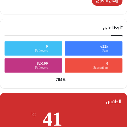
تابعنا علي
0
622k
Followers
Fans
82٬100
0
Followers
Subscribers
704K
الطقس
41
℃