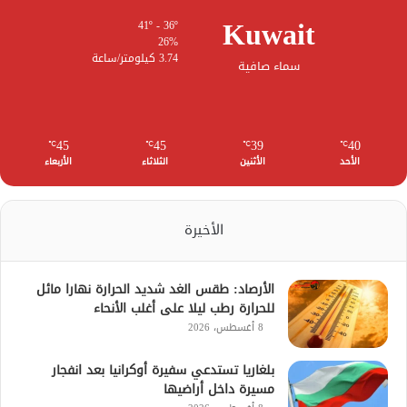
Kuwait
41º - 36º
26%
3.74 كيلومتر/ساعة
سماء صافية
45
45
39
40
℃
℃
℃
℃
الأحد
الأثنين
الثلاثاء
الأربعاء
الأخيرة
الأرصاد: طقس الغد شديد الحرارة نهارا مائل
للحرارة رطب ليلا على أغلب الأنحاء
8 أغسطس، 2026
بلغاريا تستدعي سفيرة أوكرانيا بعد انفجار
مسيرة داخل أراضيها