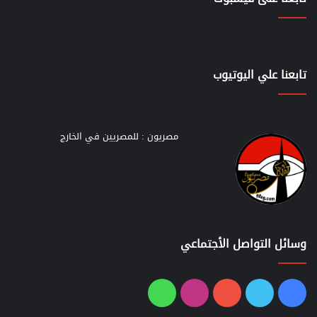
تابعنا علي اليوتيوب
مصريون : للمصريين في الخارج
وسائل التواصل الأجتماعي
فيسبوك
تويتر
يوتيوب
انستقرام
واتساب