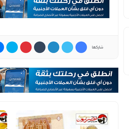
فيسبوك
تويتر
لينكدإن
بينتيريست
سكاي
شاركها