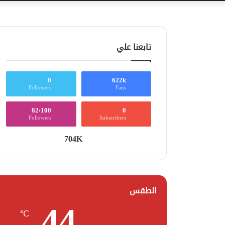
تابعنا علي
0
622k
Followers
Fans
82٬100
0
Followers
Subscribers
704K
الطقس
44
℃