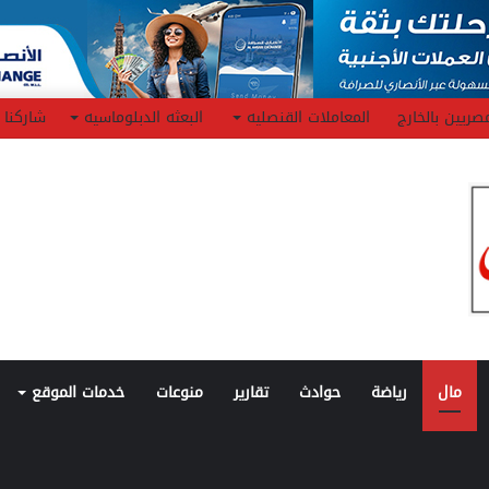
صريين بالخارج
المعاملات القنصليه
البعثه الدبلوماسيه
شاركنا
مال
رياضة
حوادث
تقارير
منوعات
خدمات الموقع