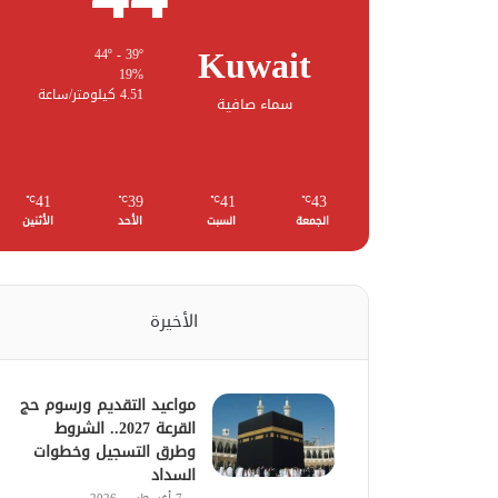
Kuwait
44º - 39º
19%
4.51 كيلومتر/ساعة
سماء صافية
41
39
41
43
℃
℃
℃
℃
الجمعة
السبت
الأحد
الأثنين
الأخيرة
مواعيد التقديم ورسوم حج
القرعة 2027.. الشروط
وطرق التسجيل وخطوات
السداد