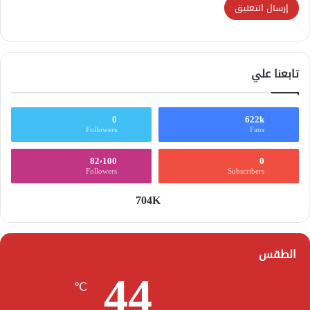
تابعنا علي
0
622k
Followers
Fans
82٬100
0
Followers
Subscribers
704K
الطقس
44
℃