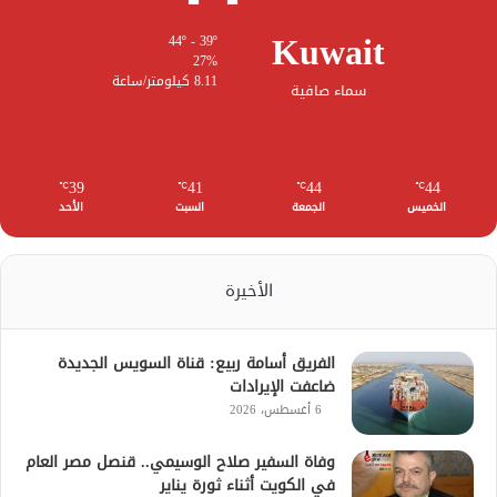
Kuwait
44º - 39º
27%
8.11 كيلومتر/ساعة
سماء صافية
39
41
44
44
℃
℃
℃
℃
الخميس
الجمعة
السبت
الأحد
الأخيرة
الفريق أسامة ربيع: قناة السويس الجديدة
ضاعفت الإيرادات
6 أغسطس، 2026
وفاة السفير صلاح الوسيمي.. قنصل مصر العام
في الكويت أثناء ثورة يناير