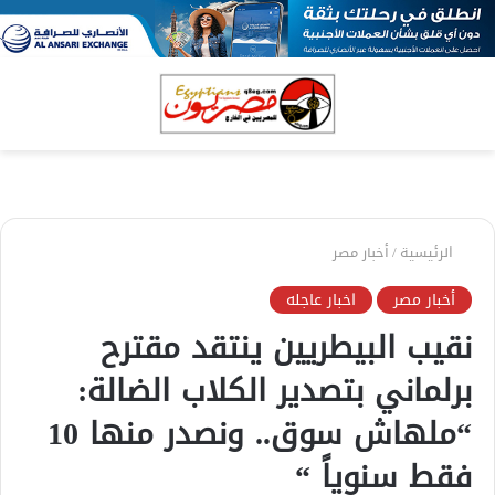
بحث
الق
عن
الرئيسية
/
أخبار مصر
أخبار مصر
اخبار عاجله
نقيب البيطريين ينتقد مقترح
برلماني بتصدير الكلاب الضالة:
“ملهاش سوق.. ونصدر منها 10
فقط سنوياً “