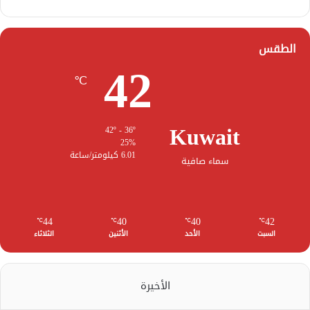
الطقس
42
℃
Kuwait
42º - 36º
25%
6.01 كيلومتر/ساعة
سماء صافية
44
40
40
42
℃
℃
℃
℃
السبت
الأحد
الأثنين
الثلاثاء
الأخيرة