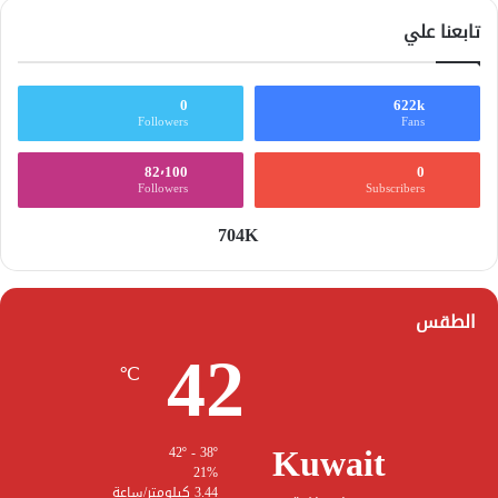
تابعنا علي
0
622k
Followers
Fans
82٬100
0
Followers
Subscribers
704K
الطقس
42
℃
Kuwait
42º - 38º
21%
3.44 كيلومتر/ساعة