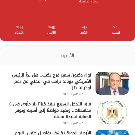
سماء صافية
44
40
42
42
℃
℃
℃
℃
السبت
الأحد
الأثنين
الثلاثاء
الأخيرة
لواء دكتور/ سمير فرج يكتب.. هل بدأ الرئيس
الأمريكي دونالد ترامب في التخلي عن دعم
أوكرانيا (1)
8 أغسطس، 2026
فرق التدخل السريع تنقذ كبارًا بلا مأوى في 6
محافظات.. وتعيد مواطنًا إلى أسرته وتوفر
الحماية لسيدة مسنة
8 أغسطس، 2026
الأرصاد الجوية تكشف تفاصيل طقس اليوم