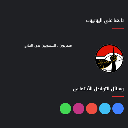
تابعنا علي اليوتيوب
مصريون : للمصريين في الخارج
وسائل التواصل الأجتماعي
فيسبوك
تويتر
يوتيوب
انستقرام
واتساب