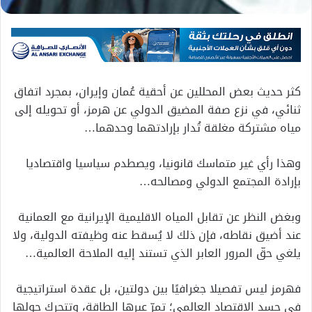
كثر حديث بعض المحللين عن أحقية عُمان وإيران، بمجرد اتفاق
ثنائي، في نزع صفة المضيق الدولي عن هرمز، أو تحويله إلى
مياه مشتركة مغلقة تُدار بإرادتهما وحدهما…
وهذا رأي غير متماسك قانونيا، ويصطدم سياسيا واقتصاديا
بإرادة المجتمع الدولي ومصالحه…
وبغض النظر عن تقابل المياه الاقليمية الإيرانية مع العمانية
عند أضيق نقاطه، فإن ذلك لا يُسقط عنه وظيفته الدولية، ولا
يلغي حقّ المرور العابر الذي تستند إليه الملاحة العالمية…
فهرمز ليس تفصيلا جغرافيًا بين دولتين، بل عقدة استراتيجية
في جسد الاقتصاد العالمي؛ تمرّ عبرها الطاقة، وتتحرك حولها