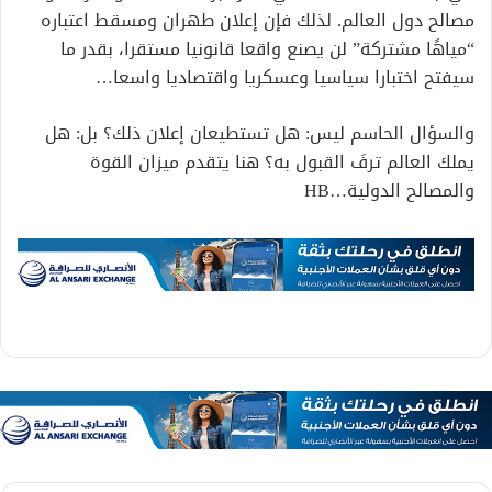
مصالح دول العالم. لذلك فإن إعلان طهران ومسقط اعتباره
“مياهًا مشتركة” لن يصنع واقعا قانونيا مستقرا، بقدر ما
سيفتح اختبارا سياسيا وعسكريا واقتصاديا واسعا…
والسؤال الحاسم ليس: هل تستطيعان إعلان ذلك؟ بل: هل
يملك العالم ترفَ القبول به؟ هنا يتقدم ميزان القوة
والمصالح الدولية…HB