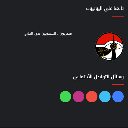
تابعنا علي اليوتيوب
مصريون : للمصريين في الخارج
وسائل التواصل الأجتماعي
فيسبوك
تويتر
يوتيوب
انستقرام
واتساب