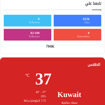
تابعنا علي
0
622k
Followers
Fans
82٬100
0
Followers
Subscribers
704K
الطقس
37
℃
Kuwait
44º - 37º
26%
5.55 كيلومتر/ساعة
سماء صافية