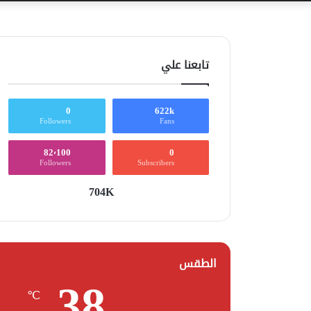
تابعنا علي
0
622k
Followers
Fans
82٬100
0
Followers
Subscribers
704K
الطقس
38
℃