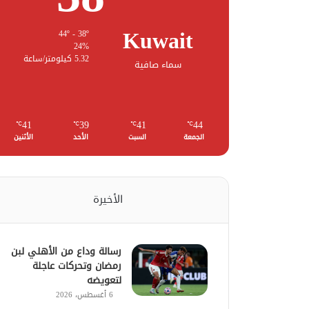
Kuwait
44º - 38º
24%
5.32 كيلومتر/ساعة
سماء صافية
41
39
41
44
℃
℃
℃
℃
الجمعة
السبت
الأحد
الأثنين
الأخيرة
رسالة وداع من الأهلي لبن
رمضان وتحركات عاجلة
لتعويضه
6 أغسطس، 2026