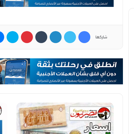
فيسبوك
تويتر
لينكدإن
بينتيريست
سكاي
شاركها