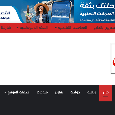
صريين بالخارج
المعاملات القنصليه
البعثه الدبلوماسيه
شاركنا
مال
رياضة
حوادث
تقارير
منوعات
خدمات الموقع