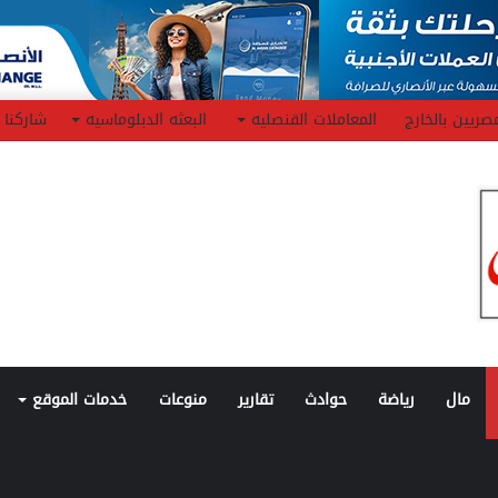
صريين بالخارج
المعاملات القنصليه
البعثه الدبلوماسيه
شاركنا
مال
رياضة
حوادث
تقارير
منوعات
خدمات الموقع