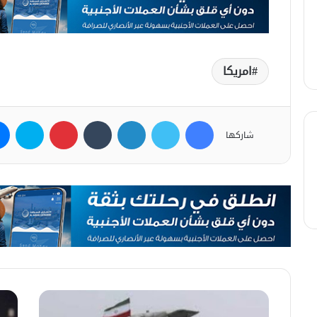
امريكا
فيسبوك
تويتر
لينكدإن
بينتيريست
سكاي
شاركها