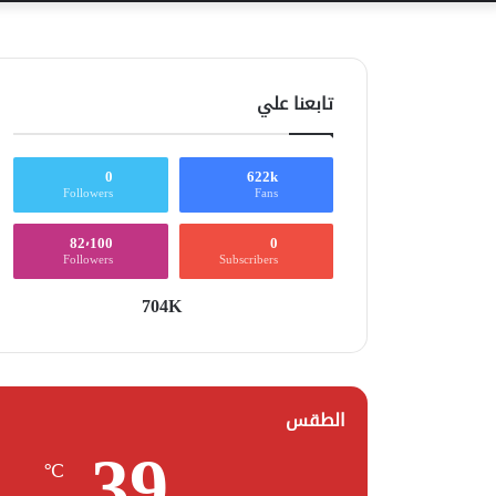
تابعنا علي
0
622k
Followers
Fans
82٬100
0
Followers
Subscribers
704K
الطقس
39
℃