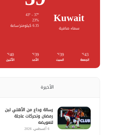
Kuwait
43º - 37º
23%
6.35 كيلومتر/ساعة
سماء صافية
40
39
39
43
℃
℃
℃
℃
الجمعة
السبت
الأحد
الأثنين
الأخيرة
رسالة وداع من الأهلي لبن
رمضان وتحركات عاجلة
لتعويضه
6 أغسطس، 2026