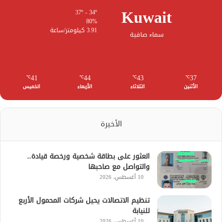
Kuwait
37º - 34º
80%
3.91 كيلومتر/ساعة
سماء صافية
41
44
43
37
℃
℃
℃
℃
الأثنين
الثلاثاء
الأربعاء
الخميس
الأخيرة
العثور على بطاقة شخصية ورخصة قيادة..
والتواصل مع صاحبها
10 أغسطس، 2026
تنظيم الاتصالات يحيل شركات المحمول الأربع
للنيابة
10 أغسطس، 2026