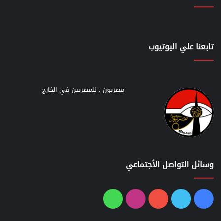
تابعنا علي اليوتيوب
مصريون : للمصريين في الخارج
وسائل التواصل الأجتماعي
فيسبوك
تويتر
يوتيوب
انستقرام
واتساب