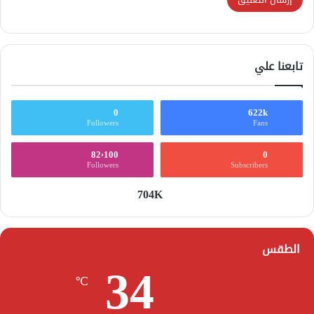
تابعنا علي
0
622k
Followers
Fans
82٬100
0
Followers
Subscribers
704K
الطقس
34
℃