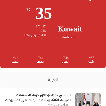
35
℃
Kuwait
37º - 35º
75%
4.94 كيلومتر/ساعة
سماء صافية
41
44
44
37
℃
℃
℃
℃
الأثنين
الثلاثاء
الأربعاء
الخميس
الأخيرة
السيسي يوجه بإطلاق حزمة التسهيلات
الضريبية الثالثة وتشديد الرقابة على المشروعات
10 أغسطس، 2026