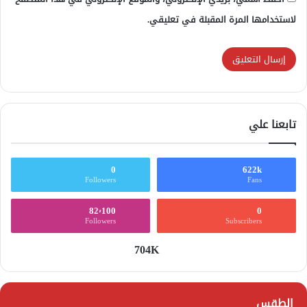
لاستخدامها المرة المقبلة في تعليقي.
تابعنا علي
0
622k
Followers
Fans
82٬100
0
Followers
Subscribers
704K
الطقس