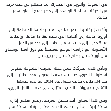
في السويد، وألبورج في الدنمارك، بما يسهم في جذب مزيد
من الحركة السياحية الوافدة إلى مصر وفتح أسواق سفر
جديدة.
وأكدت إيركايرو استمرارها في تعزيز رحلاتها المنتظمة إلى
أوروبا، خاصة إلى ألمانيا التي تخدم بها 12 مدينة، وإيطاليا
عبر 5 مدن، إلى جانب تشغيل رحلات إلى عدد من الدول
الآسيوية، مع دراسة التوسع مستقبلاً نحو دول آسيا الوسطى
مثل أوزبكستان وطاجيكستان وقرغيزستان.
وتأتي هذه التحركات ضمن خطة الشركة الطموحة لتطوير
أسطولها الجوي، حيث تستهدف الوصول بعدد الطائرات إلى
نحو 134 طائرة حديثة بحلول عام 2034، بما يعزز قدرتها
التشغيلية ويواكب الطلب المتزايد على خدمات النقل الجوي.
وفي هذا السياق، أكد حسين الشريف، رئيس مجلس إدارة
شركة إيركايرو، أن التوسع الجديد يعكس رؤية الشركة في