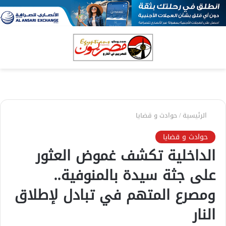
بحث
الق
عن
الرئيسية
/
حوادث و قضايا
حوادث و قضايا
الداخلية تكشف غموض العثور
على جثة سيدة بالمنوفية..
ومصرع المتهم في تبادل لإطلاق
النار