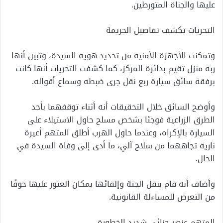
عليها والجناة المتورطين.
التحريات تكشف تفاصيل الجريمة
وتمكنت الأجهزة الأمنية من تحديد هوية السيدة، وتبين أنها
ربة منزل تقيم بدائرة المركز، كما كشفت التحريات أنها كانت
برفقة سائق سيارة ربع نقل جرى ضبطه وسماع أقواله.
وأوضح السائق خلال التحقيقات أنه أثناء توقفهما بأحد
الطرق الزراعية فوجئا بشخص مسلح حاول الاستيلاء على
السيارة بالإكراه، وعندما حاول الهرب أطلق المتهم أعيرة
نارية تجاههما من سلاح آلي، ما أدى إلى وفاة السيدة في
الحال.
وأضاف أنه قام بنقل الجثة وإلقائها بمكان العثور عليها خوفًا
من التعرض للمساءلة القانونية.
المتهم عنصر جنائي شديد الخطورة