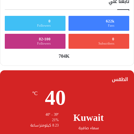
تابعنا علي
0
622k
Followers
Fans
82٬100
0
Followers
Subscribers
704K
الطقس
40
℃
Kuwait
40º - 39º
21%
8.23 كيلومتر/ساعة
سماء صافية