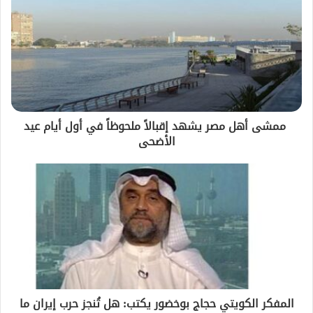
ممشى أهل مصر يشهد إقبالاً ملحوظاً في أول أيام عيد
الأضحى
المفكر الكويتي حجاج بوخضور يكتب: هل تُنجز حرب إيران ما