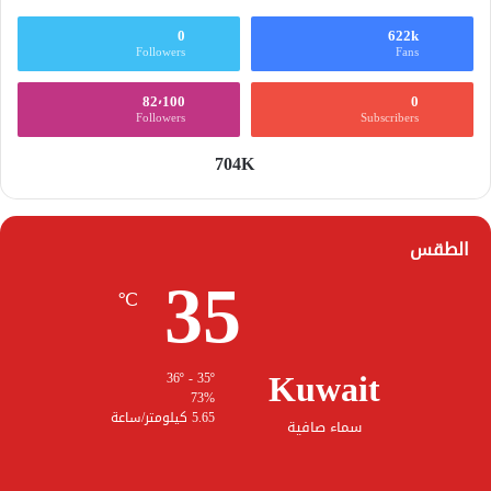
0
622k
Followers
Fans
82٬100
0
Followers
Subscribers
704K
الطقس
35
℃
Kuwait
36º - 35º
73%
5.65 كيلومتر/ساعة
سماء صافية