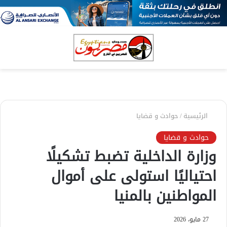
بحث
الق
عن
الرئيسية
/
حوادث و قضايا
حوادث و قضايا
وزارة الداخلية تضبط تشكيلًا
احتياليًا استولى على أموال
المواطنين بالمنيا
27 مايو، 2026