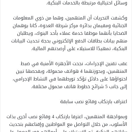
وسائل احتيالية مرتبطة بالخدمات البنكية.
وكشفت التحريات أن المتهمين، وهما من ذوي المعلومات
الجنائية ومقيمان بدائرة مركز شرطة العدوة، كانا يوهمان
الضحايا بأنهما موظفا خدمة عملاء بأحد البنوك، ويطلبان
منهم بيانات بطاقات الدفع الإلكتروني بحجة تحديث البيانات
البنكية، تمهيدًا للاستيلاء على أرصدتهم المالية.
عقب تقنين الإجراءات، نجحت الأجهزة الأمنية في ضبط
المتهمين، وبحوزتهما 4 هواتف محمولة، وبفحصها تبين
احتواؤها على دلائل تؤكد تورطهما في النشاط الإجرامي،
إلى جانب 5 شرائح خطوط هاتف محمول مختلفة.
اعتراف بارتكاب وقائع نصب سابقة
وبمواجهة المتهمين، اعترفا بارتكاب 4 وقائع نصب أخرى بذات
الأسلوب، من خلال التواصل مع المواطنين وإقناعهم بتحديث
بياناتهم البنكية، ثم الاستيلاء على أموالهم فور الحصول على