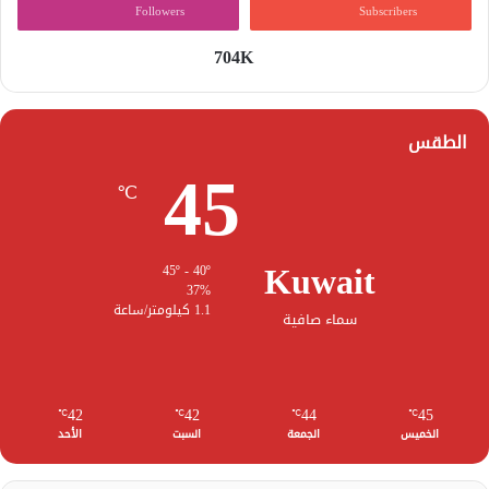
Followers
Subscribers
704K
الطقس
45
℃
Kuwait
45º - 40º
37%
1.1 كيلومتر/ساعة
سماء صافية
42
42
44
45
℃
℃
℃
℃
الخميس
الجمعة
السبت
الأحد