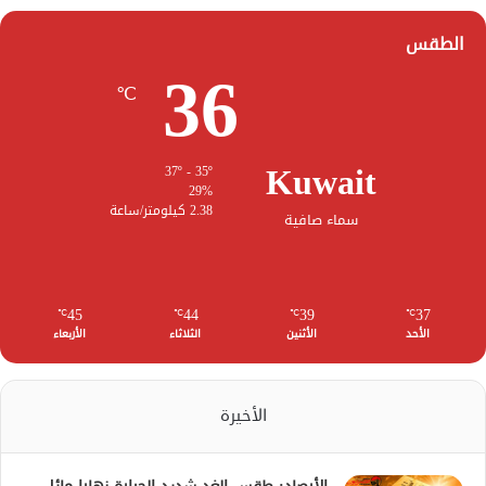
الطقس
36
℃
Kuwait
37º - 35º
29%
2.38 كيلومتر/ساعة
سماء صافية
45
44
39
37
℃
℃
℃
℃
الأحد
الأثنين
الثلاثاء
الأربعاء
الأخيرة