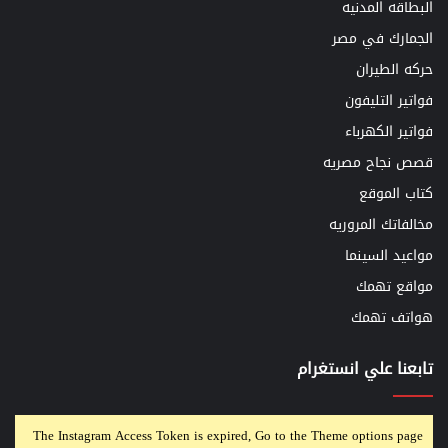
البطاقه المدنيه
الجمارك في مصر
حركه الطيران
فواتير التليفون
فواتير الكهرباء
قصص نجاح مصريه
كتاب الموقع
مخالفاتك المروريه
مواعيد السينما
مواقع تهمك
هواتف تهمك
تابعنا علي انستغرام
The Instagram Access Token is expired, Go to the Theme options page