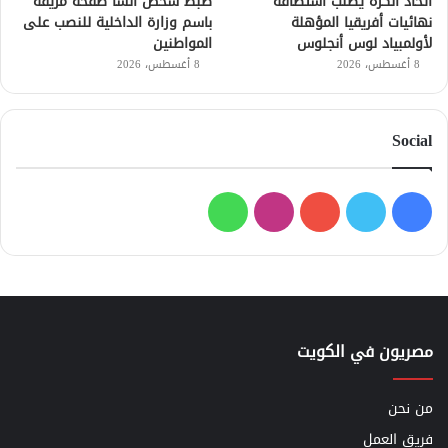
اتحاد الكرة يطلب استضافة
ضبط شخص أنشأ صفحة مزيفة
نهائيات أفريقيا المؤهلة
باسم وزارة الداخلية للنصب على
لأولمبياد لوس أنجلوس
المواطنين
8 أغسطس، 2026
8 أغسطس، 2026
Social
فيسبوك
تويتر
يوتيوب
انستقرام
واتساب
مصريون في الكويت
من نحن
فريق العمل