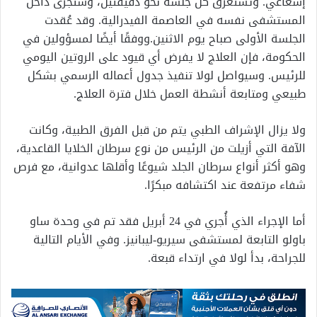
إشعاعي. وتستغرق كل جلسة نحو دقيقتين، وستُجرى داخل
المستشفى نفسه في العاصمة الفيدرالية. وقد عُقدت
الجلسة الأولى صباح يوم الاثنين.ووفقًا أيضًا لمسؤولين في
الحكومة، فإن العلاج لا يفرض أي قيود على الروتين اليومي
للرئيس. وسيواصل لولا تنفيذ جدول أعماله الرسمي بشكل
طبيعي ومتابعة أنشطة العمل خلال فترة العلاج.
ولا يزال الإشراف الطبي يتم من قبل الفرق الطبية، وكانت
الآفة التي أزيلت من الرئيس من نوع سرطان الخلايا القاعدية،
وهو أكثر أنواع سرطان الجلد شيوعًا وأقلها عدوانية، مع فرص
شفاء مرتفعة عند اكتشافه مبكرًا.
أما الإجراء الذي أُجري في 24 أبريل فقد تم في وحدة ساو
باولو التابعة لمستشفى سيريو-ليبانيز. وفي الأيام التالية
للجراحة، بدأ لولا في ارتداء قبعة.