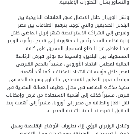
والتشاور بشأن التطورات الإقليمية.
وثمّن الوزيران خلال الاتصال عمق العلاقات التاريخية بين
البلدين الصديقين والتي توجت بترفيع العلاقات بين مصر
وقبرص إلى الشراكة الاستراتيجية شهر إبريل الماضى خلال
زيارة فخامة السيد رئيس الجمهورية إلى قبرص. وأعرب الوزير
عبد العاطي عن التطلع لاستمرار التنسيق على كافة
المستويات بين البلدين، ولاسيما مع تولي قبرص الرئاسة
الحالية لمجلس الاتحاد الأوروبي، مشيداً بالدعم القبرصى
لمصر داخل مؤسسات الاتحاد المختلفة. كما أكد أهمية
مواصلة تعزيز التعاون الاقتصادي والتجارى وسرعة البدء في
تنفيذ مذكرة التفاهم في مجال توظيف العمالة المصرية في
قبرص، مشيراً كذلك إلى أهمية الاستفادة من فرص وإمكانات
نقل الغاز والطاقة من مصر إلى أوروبا، مشيراً إلى أهمية ربط
الحقول القبرصية بالبنية التحتية المصرية.
وتبادل الوزيران الرؤي إزاء تطورات الأوضاع الإقليمية وسبل
خفض التصعيد في المنطقة ومستجدات مسار التفاوض