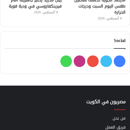
الأرصاد الجوية تكشف تفاصيل
ريال مدريد يختبر جاهزيته أمام
طقس اليوم السبت ودرجات
فيرينكفاروسي في ودية قوية
الحرارة
8 أغسطس، 2026
8 أغسطس، 2026
Social
فيسبوك
تويتر
يوتيوب
انستقرام
واتساب
مصريون في الكويت
من نحن
فريق العمل