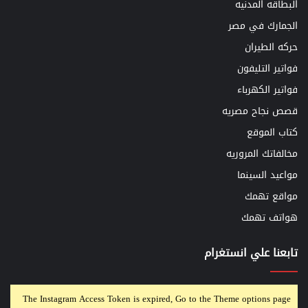
البطاقه المدنيه
الجمارك في مصر
حركه الطيران
فواتير التليفون
فواتير الكهرباء
قصص نجاح مصريه
كتاب الموقع
مخالفاتك المروريه
مواعيد السينما
مواقع تهمك
هواتف تهمك
تابعنا علي انستغرام
The Instagram Access Token is expired, Go to the Theme options page