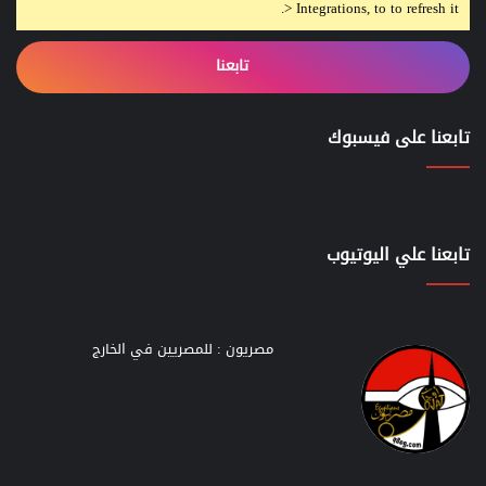
> Integrations, to to refresh it.
تابعنا
تابعنا على فيسبوك
تابعنا علي اليوتيوب
مصريون : للمصريين في الخارج