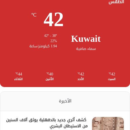
الطقس
42
℃
Kuwait
42º - 38º
22%
1.94 كيلومتر/ساعة
سماء صافية
44
40
42
42
℃
℃
℃
℃
السبت
الأحد
الأثنين
الثلاثاء
الأخيرة
كشف أثري جديد بالدقهلية يوثق آلاف السنين
من الاستيطان البشري