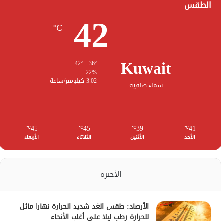
الطقس
42
℃
Kuwait
42º - 36º
22%
3.02 كيلومتر/ساعة
سماء صافية
45
45
39
41
℃
℃
℃
℃
الأحد
الأثنين
الثلاثاء
الأربعاء
الأخيرة
الأرصاد: طقس الغد شديد الحرارة نهارا مائل
للحرارة رطب ليلا على أغلب الأنحاء