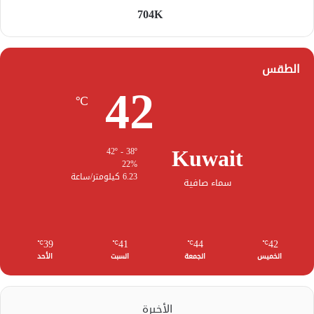
704K
الطقس
42
℃
Kuwait
42º - 38º
22%
6.23 كيلومتر/ساعة
سماء صافية
39
41
44
42
℃
℃
℃
℃
الخميس
الجمعة
السبت
الأحد
الأخيرة