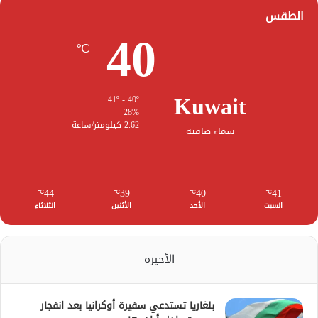
الطقس
40
℃
Kuwait
41º - 40º
28%
2.62 كيلومتر/ساعة
سماء صافية
44
39
40
41
℃
℃
℃
℃
السبت
الأحد
الأثنين
الثلاثاء
الأخيرة
بلغاريا تستدعي سفيرة أوكرانيا بعد انفجار