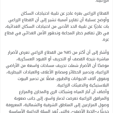
الزراعية.
القطاع الزراعى بغزة عاجز عن تلبية احتياجات السكان
وأوضح عسلية أن تقارير أممية تشير إلى أن القطاع الزراعي
بات عاجزًا عن تلبية الحد الأدنى من احتياجات السكان الغذائية،
في ظل تفاقم خطر المجاعة وتدهور الأمن الغذائي في قطاع
غزة.
وأشار إلى أن أكثر من 85% من القطاع الزراعي تعرض لأضرار
مباشرة نتيجة القصف أو التجريف أو القيود العسكرية،
موضحًا أن الأضرار شملت تجريف مساحات واسعة من الأراضي
الزراعية، وتدمير الحظائر ومصانع الأعلاف والعيادات البيطرية،
ونفوق آلاف الحيوانات والطيور، فضلًا عن تدمير البيوت
البلاستيكية والدفيئات الزراعية.
وأضاف أن آبار المياه وشبكات الري والمخازن والمزارع
والمرافق الزراعية تعرضت لدمار واسع، إلى جانب صعوبة
وصول المزارعين إلى المناطق الشرقية والشمالية، المعروفة
حديثًا بـ«الخط الأصفر»، والتي تُعد السلة الزراعية الأساسية