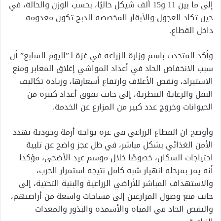
إلى ما بين 11 و15 ألف شيكل حاليًا، بحسب الوزن والحالة، في
حين تكاد العجول والأبقار المخصصة للذبح تكون معدومة
داخل القطاع.
وأكد المتحدث باسم وزارة الزراعة في غزة لـ”اليوم السابع” أن
سبب الانخفاض الحاد في أعداد المواشي إغلاق المعابر ومنع
الاستيراد، ونقص الأعلاف وارتفاع أسعارها، وزيادة تكاليف
النقل والرعاية البيطرية، إلى جانب نفوق أعداد كبيرة من
الحيوانات وخروج عدد كبير من المزارع عن الخدمة.
وأوضح ان القطاع الزراعي في غزة يواجه أزمة وجودية تهدد
الأمن الغذائي بشكل مباشر، في ظل عجز واضح عن تلبية
احتياجات السكان، خصوصًا خلال موسم عيد الأضحى، مؤكدا
أنه يمر بمرحلة انهيار شبه كامل نتيجة استمرار الحرب،
والاستهداف المباشر للأراضي الزراعية والبنية التحتية، إلى
جانب منع وصول المزارعين إلى مساحات واسعة من أراضيهم،
والنقص الحاد في المياه والأسمدة والبذور والمعدات