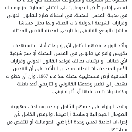
يُسمى إقليم “أرض الصومال” على افتتاح “سفارة” مزعومة له
في مدينة القدس المحتلة، في انتهاك صارخ للقانون الدولي
وقرارات الشرعية الدولية ذات الصلة، وبما يمثل مساسًا
مباشرًا بالوضع القانوني والتاريخي لمدينة القدس المحتلة.
وأكد الوزراء رفضهم الكامل لأي إجراءات أحادية تستهدف
تكريس واقع غير قانوني في القدس المحتلة أو منح شرعية
لأي كيانات أو ترتيبات تخالف قواعد القانون الدولي وقرارات
الأمم المتحدة ذات الصلة، مجددين التأكيد على أن القدس
الشرقية أرض فلسطينية محتلة منذ عام 1967، وأن أي خطوات
تهدف إلى تغيير وضعها القانوني والتاريخي تُعد باطلة
ولاغية ولا يترتب عليها أي أثر قانوني.
وشدد الوزراء على دعمهم الكامل لوحدة وسيادة جمهورية
الصومال الفيدرالية وسلامة أراضيها، والرفض الكامل لأي
إجراءات أحادية تمس وحدة الأراضي الصومالية أو تنتقص من
سيادتها.