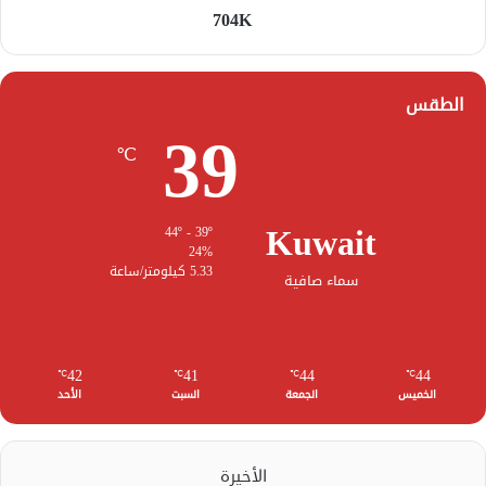
704K
الطقس
39
℃
Kuwait
44º - 39º
24%
5.33 كيلومتر/ساعة
سماء صافية
42
41
44
44
℃
℃
℃
℃
الخميس
الجمعة
السبت
الأحد
الأخيرة