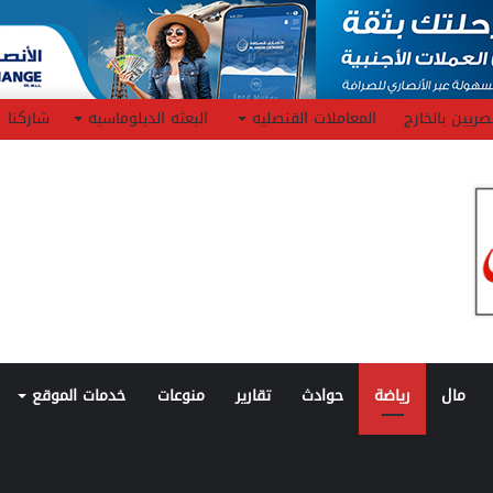
صريين بالخارج
المعاملات القنصليه
البعثه الدبلوماسيه
شاركنا
مال
رياضة
حوادث
تقارير
منوعات
خدمات الموقع