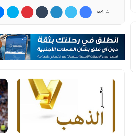
فيسبوك
تويتر
لينكدإن
بينتيريست
سكاي
شاركها