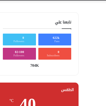
تابعنا علي
0
622k
Followers
Fans
82٬100
0
Followers
Subscribers
704K
الطقس
40
℃