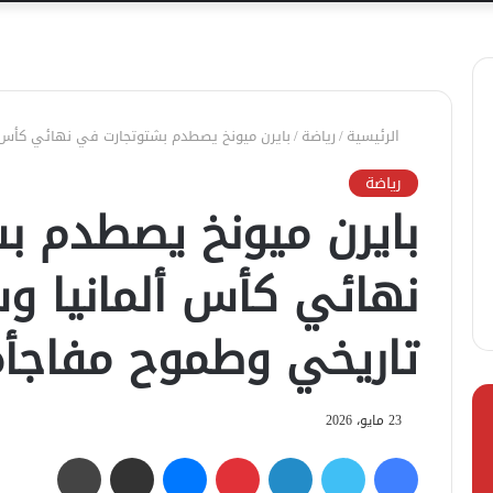
الرئيسية
/
رياضة
/
بايرن ميونخ يصطدم بشتوتجارت في نهائي كأس 
رياضة
بايرن ميونخ يصطدم ب
نهائي كأس ألمانيا 
تاريخي وطموح مفاجأة
23 مايو، 2026
فيسبوك
تويتر
لينكدإن
بينتيريست
ماسنجر
مشاركة عبر البريد
طباعة