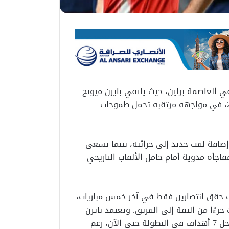
في العاصمة برلين، حيث يلتقي بايرن ميونخ
مع شتوتجارت في نهائي كأس ألمانيا لموسم 2025–2026، في مواجهة مرتقبة تحمل طموحات
إضافة لقب جديد إلى خزائنه، بينما يسعى
اجأة مدوية أمام حامل الألقاب التاريخي
حيث حقق انتصارين فقط في آخر خمس مباريات،
بنتيجة 5-1، في مباراة أعادت جزءًا من الثقة إلى الفريق. ويعتمد بايرن
بشكل أساسي على هدافه الإنجليزي هاري كين، الذي سجل 7 أهداف في البطولة حتى الآن، رغم