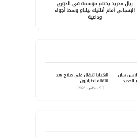
ريال مدريد يختتم موسمه في الدوري
الإسباني أمام أتلتيك بيلباو وسط أجواء
وداعية
باريس سان
الهدايا تنهال على صلاح بعد
 الجديد
انتقاله لطرابزون
7 أغسطس، 2026