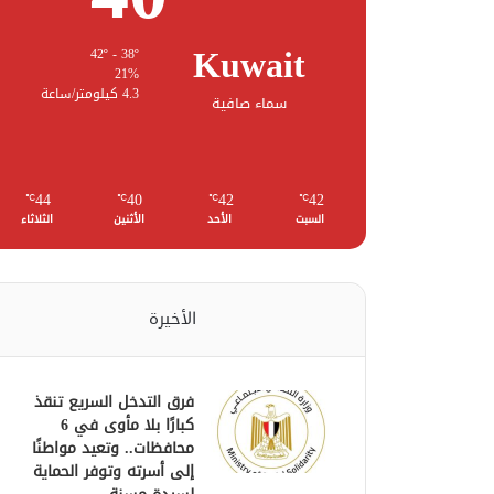
Kuwait
42º - 38º
21%
4.3 كيلومتر/ساعة
سماء صافية
44
40
42
42
℃
℃
℃
℃
السبت
الأحد
الأثنين
الثلاثاء
الأخيرة
فرق التدخل السريع تنقذ
كبارًا بلا مأوى في 6
محافظات.. وتعيد مواطنًا
إلى أسرته وتوفر الحماية