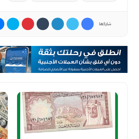
فيسبوك
تويتر
لينكدإن
بينتيريست
سكاي
شاركها