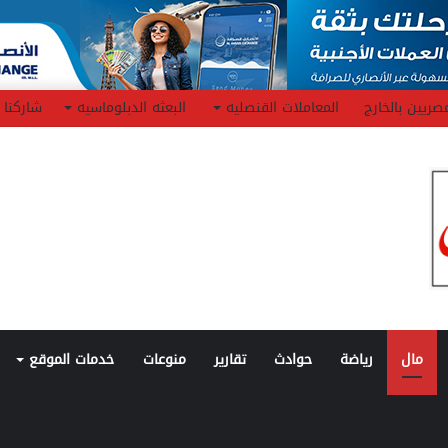
صريين بالخارج
المعاملات القنصليه
البعثه الدبلوماسيه
شاركنا
مال
رياضة
حوادث
تقارير
منوعات
خدمات الموقع