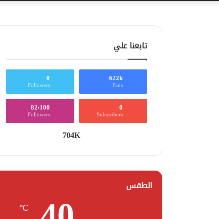
تابعنا علي
0
622k
Followers
Fans
82٬100
0
Followers
Subscribers
704K
الطقس
40
℃