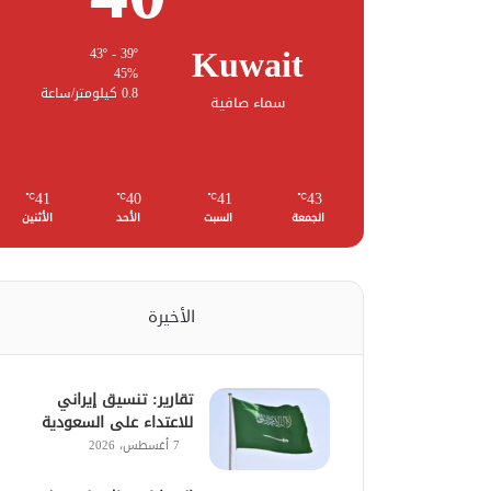
Kuwait
43º - 39º
45%
0.8 كيلومتر/ساعة
سماء صافية
41
40
41
43
℃
℃
℃
℃
الجمعة
السبت
الأحد
الأثنين
الأخيرة
تقارير: تنسيق إيراني
للاعتداء على السعودية
7 أغسطس، 2026