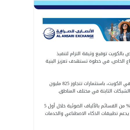
 بالكويت توقيع وثيقة التزام لتنفيذ
طاع الخاص، في خطوة تستهدف تعزيز البنية
ويُعد المشروع أحد أكبر مشروعات البنية التحتية الرقمية في الكويت، باستثمارات تتجاوز 825 مليون
لشبكات الثابتة في مختلف المناطق.
وأكدت الجهات المعنية أن المشروع يستهدف تغطية 90% من القسائم بالألياف الضوئية خلال أول 5
ت اتصال تصل إلى 10 جيجابت، بما يدعم تطبيقات الذكاء الاصطناعي والخدمات