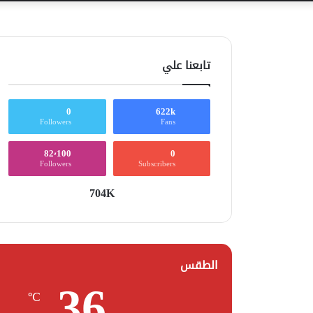
تابعنا علي
0
622k
Followers
Fans
82٬100
0
Followers
Subscribers
704K
الطقس
36
℃