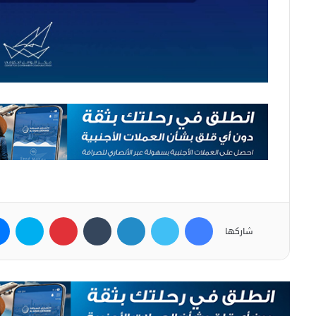
فيسبوك
تويتر
لينكدإن
بينتيريست
سكاي
شاركها