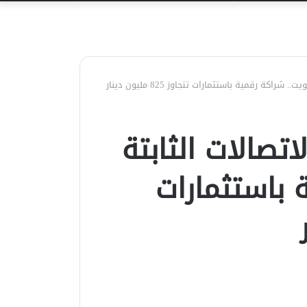
عن
كة رقمية باستثمارات تتجاوز 825 مليون دينار
تصالات الثابتة
 باستثمارات