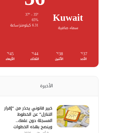
Kuwait
37º - 35º
65%
6.31 كيلومتر/ساعة
سماء صافية
45
44
38
37
℃
℃
℃
℃
الأحد
الأثنين
الثلاثاء
الأربعاء
الأخيرة
خبير قانوني يحذر من “إقرار
التنازل” عن الخطوط
المسجلة دون علمك..
وينصح بهذه الخطوات