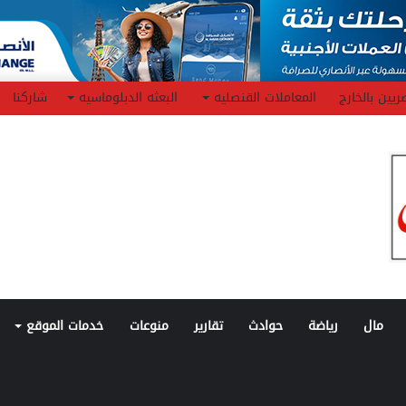
ريين بالخارج
المعاملات القنصليه
البعثه الدبلوماسيه
شاركنا
مال
رياضة
حوادث
تقارير
منوعات
خدمات الموقع