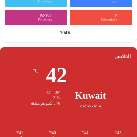
Followers
Fans
82٬100
0
Followers
Subscribers
704K
الطقس
42
℃
Kuwait
43º - 39º
21%
3.76 كيلومتر/ساعة
سماء صافية
41
40
41
43
℃
℃
℃
℃