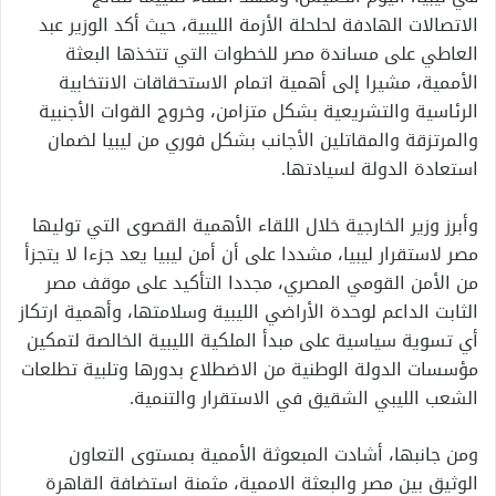
الاتصالات الهادفة لحلحلة الأزمة الليبية، حيث أكد الوزير عبد
العاطي على مساندة مصر للخطوات التي تتخذها البعثة
الأممية، مشيرا إلى أهمية اتمام الاستحقاقات الانتخابية
الرئاسية والتشريعية بشكل متزامن، وخروج القوات الأجنبية
والمرتزقة والمقاتلين الأجانب بشكل فوري من ليبيا لضمان
استعادة الدولة لسيادتها.
وأبرز وزير الخارجية خلال اللقاء الأهمية القصوى التي توليها
مصر لاستقرار ليبيا، مشددا على أن أمن ليبيا يعد جزءا لا يتجزأ
من الأمن القومي المصري، مجددا التأكيد على موقف مصر
الثابت الداعم لوحدة الأراضي الليبية وسلامتها، وأهمية ارتكاز
أي تسوية سياسية على مبدأ الملكية الليبية الخالصة لتمكين
مؤسسات الدولة الوطنية من الاضطلاع بدورها وتلبية تطلعات
الشعب الليبي الشقيق في الاستقرار والتنمية.
ومن جانبها، أشادت المبعوثة الأممية بمستوى التعاون
الوثيق بين مصر والبعثة الاممية، مثمنة استضافة القاهرة