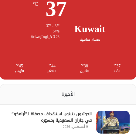
37
℃
Kuwait
37º - 35º
54%
3.23 كيلومتر/ساعة
سماء صافية
45
44
38
37
℃
℃
℃
℃
الأحد
الأثنين
الثلاثاء
الأربعاء
الأخيرة
الحوثيون يتبنون استهداف مصفاة لـ”أرامكو”
في جازان السعودية بمسيّرة
9 أغسطس، 2026