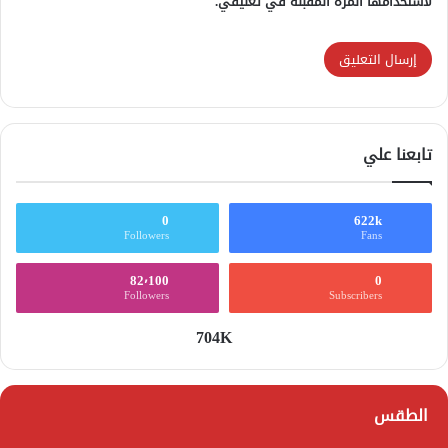
لاستخدامها المرة المقبلة في تعليقي.
تابعنا علي
0
622k
Followers
Fans
82٬100
0
Followers
Subscribers
704K
الطقس