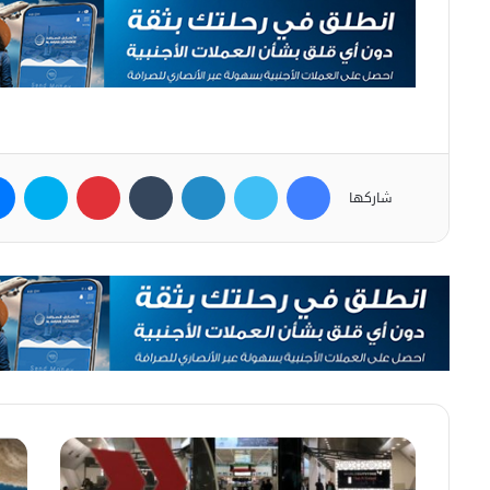
فيسبوك
تويتر
لينكدإن
بينتيريست
سكاي
شاركها