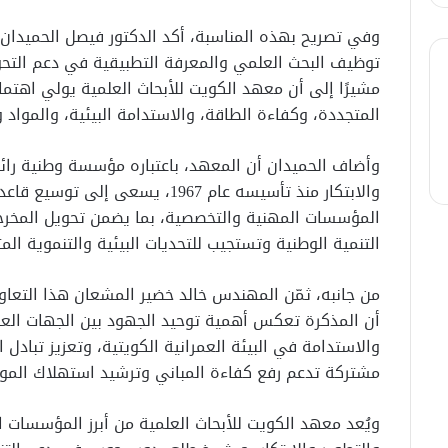
وفي تصريح بهذه المناسبة، أكد الدكتور فيصل الحميدان
توظيف البحث العلمي والمعرفة التطبيقية في دعم التحول
مشيرًا إلى أن معهد الكويت للأبحاث العلمية يولي اهتمامًا
المتجددة، وكفاءة الطاقة، والاستدامة البيئية، والمواد وا
وأضاف الحميدان أن المعهد، باعتباره مؤسسة وطنية رائ
والابتكار منذ تأسيسه عام 1967، يسعى
المؤسسات المهنية والتخصصية، بما يضمن تحويل المخرجا
التنمية الوطنية وتستجيب للتحديات البيئية والتنموية الم
من جانبه، ثمّن المهندس خالد خضير المشعان هذا التعاون
أن المذكرة تعكس أهمية توحيد الجهود بين الجهات العلم
والاستدامة في البيئة العمرانية الكويتية، وتعزيز تبادل ال
مشتركة تدعم رفع كفاءة المباني وترشيد استهلاك الموار
ويُعد معهد الكويت للأبحاث العلمية من أبرز المؤسسات ا