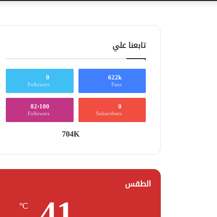
تابعنا علي
0
622k
Followers
Fans
82٬100
0
Followers
Subscribers
704K
الطقس
41
℃