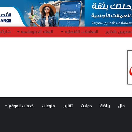
مصريين بالخارج
المعاملات القنصليه
البعثه الدبلوماسيه
شاركنا
مال
رياضة
حوادث
تقارير
منوعات
خدمات الموقع