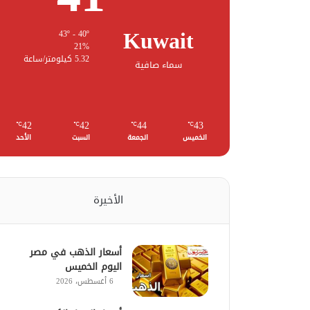
Kuwait
43º - 40º
21%
5.32 كيلومتر/ساعة
سماء صافية
42
42
44
43
℃
℃
℃
℃
الخميس
الجمعة
السبت
الأحد
الأخيرة
أسعار الذهب في مصر
اليوم الخميس
6 أغسطس، 2026