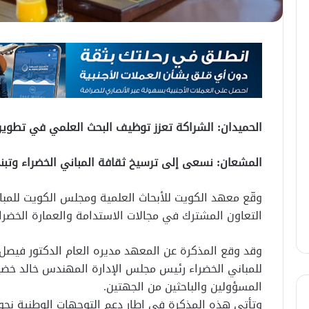
الحميدان: الشراكة تعزز توظيف البحث العلمي في تطوير 
المشعان: نسعى إلى ترسيخ ثقافة المباني الخضراء وتب
وقّع معهد الكويت للأبحاث العلمية ومجلس الكويت للمب
التعاون المشترك في مجالات الاستدامة والعمارة الخضراء
وقد وقع المذكرة عن المعهد مديره العام الدكتور فيص
للمباني الخضراء رئيس مجلس الإدارة المهندس خالد خضي
المسؤولين والباحثين من الجهتين.
وتأتي هذه المذكرة في إطار دعم التوجهات الوطنية نحو ت