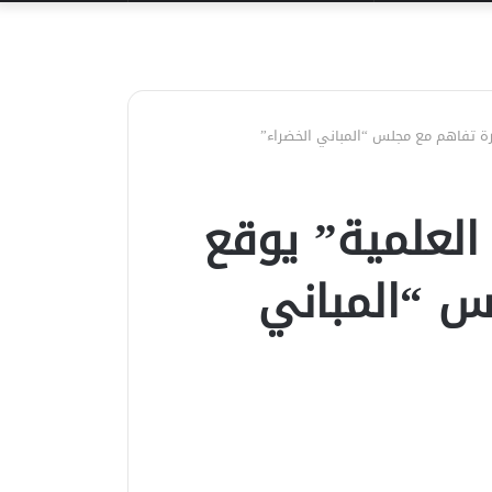
عن
رة تفاهم مع مجلس “المباني الخضراء”
العلمية” يوقع
س “المباني