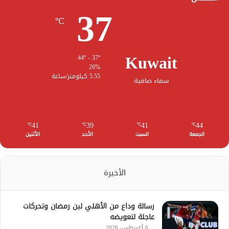
37
℃
Kuwait
44º - 37º
26%
5.55 كيلومتر/ساعة
سماء صافية
41
39
41
44
℃
℃
℃
℃
الجمعة
السبت
الأحد
الأثنين
الأخيرة
رسالة وداع من الأهلي لبن رمضان وتحركات
عاجلة لتعويضه
6 أغسطس، 2026