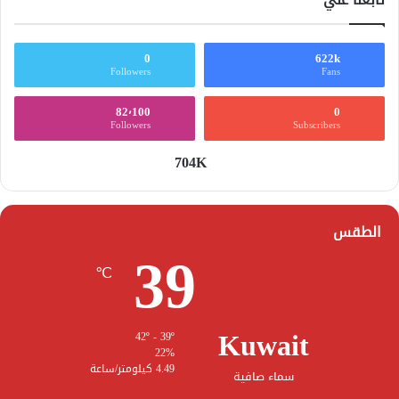
0
622k
Followers
Fans
82٬100
0
Followers
Subscribers
704K
الطقس
39
℃
Kuwait
42º - 39º
22%
4.49 كيلومتر/ساعة
سماء صافية