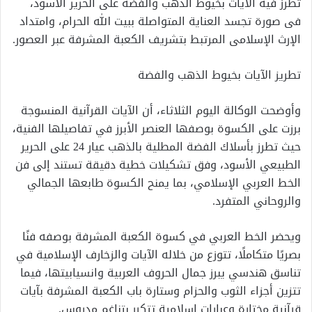
تطرز فيه الآيات بخيوط الذهب والفضة على الحرير الأسود،
فى صورة تجسد العناية المتواصلة ببيت الله الحرام، وامتداد
الإرث الإسلامى المرتبط بتشريف الكعبة المشرفة عبر العصور.
تطريز الآيات بخيوط الذهب والفضة
وأوضحت الوكالة اليوم الثلاثاء، أن الآيات القرآنية المنسوجة
برزت على الكسوة بوصفها العنصر الأبرز في تفاصيلها الفنية،
حيث تطرز بأسلاك الفضة المطلية بالذهب عيار 24 على الحرير
الطبيعي الأسود، وفق تشكيلات خطية دقيقة تستند إلى فن
الخط العربي الإسلامي، بما يمنح الكسوة طابعها الجمالي
والروحاني المتفرد.
ويحضر الخط العربي في كسوة الكعبة المشرفة بوصفه فنًا
بصريًا متكاملًا، تتوزع من خلاله الآيات والزخارف الإسلامية في
تناسق هندسي يبرز جمال الحروف العربية وانسيابيتها، فيما
تتزين أجزاء الثوب والحزام وستارة باب الكعبة المشرفة بآيات
قرآنية مختارة وعبارات إسلامية تتكرر بتناغم مدروس.