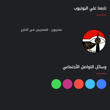
تابعنا علي اليوتيوب
مصريون : للمصريين في الخارج
وسائل التواصل الأجتماعي
فيسبوك
تويتر
يوتيوب
انستقرام
واتساب