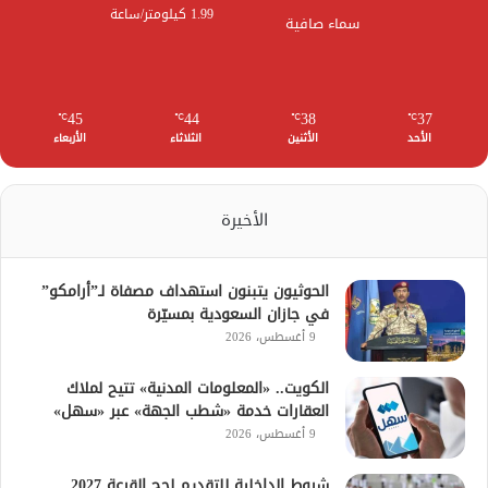
1.99 كيلومتر/ساعة
سماء صافية
45
44
38
37
℃
℃
℃
℃
الأحد
الأثنين
الثلاثاء
الأربعاء
الأخيرة
الحوثيون يتبنون استهداف مصفاة لـ”أرامكو”
في جازان السعودية بمسيّرة
9 أغسطس، 2026
الكويت.. «المعلومات المدنية» تتيح لملاك
العقارات خدمة «شطب الجهة» عبر «سهل»
9 أغسطس، 2026
شروط الداخلية للتقديم لحج القرعة 2027