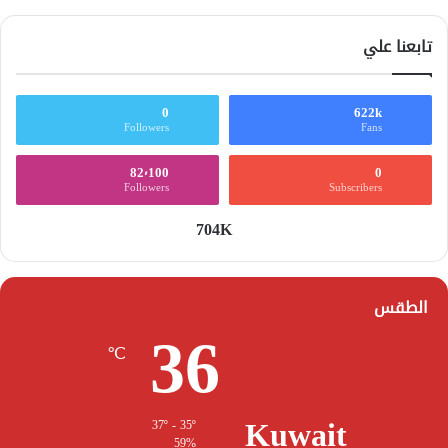
تابعنا علي
0
622k
Followers
Fans
82٬100
0
Followers
Subscribers
704K
الطقس
36
℃
Kuwait
37º - 35º
59%