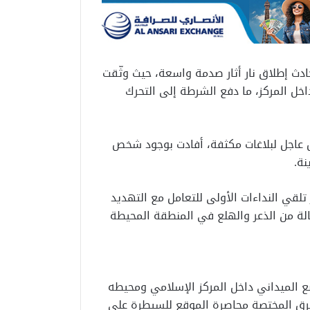
دث إطلاق نار أثار صدمة واسعة، حيث وثّقت
خل المركز، ما دفع الشرطة إلى التحرك
 عاجل لبلاغات مكثفة، أفادت بوجود شخص
نة.
لقي النداءات الأولى للتعامل مع التهديد
الة من الذعر والهلع في المنطقة المحيطة
ع الميداني داخل المركز الإسلامي ومحيطه
فرق المختصة محاصرة الموقع للسيطرة على