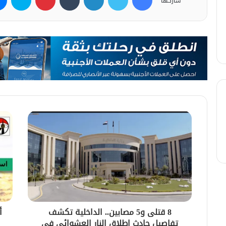
شاركها
8 قتلى و5 مصابين.. الداخلية تكشف
تفاصيل حادث إطلاق النار العشوائي في