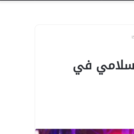
عن
ا
 إسلامي في