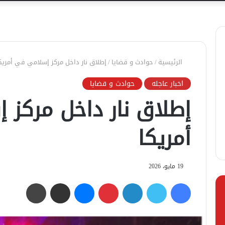
الرئيسية
/
حوادث و قضايا
/
إطلاق نار داخل مركز إسلامي في أمريك
اخبار عاجله
حوادث و قضايا
إطلاق نار داخل مركز
أمريكا
19 مايو، 2026
فيسبوك
تويتر
لينكدإن
بينتيريست
ماسنجر
مشاركة عبر البريد
طباعة