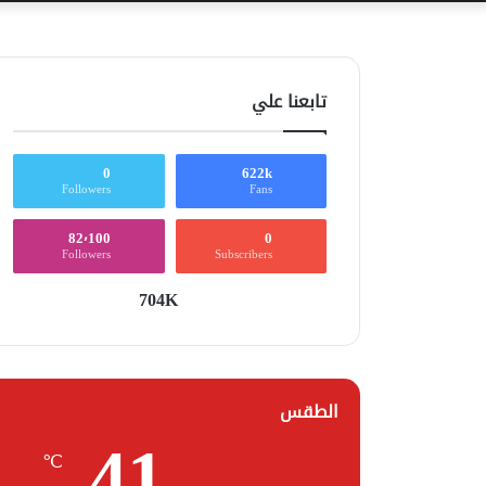
تابعنا علي
0
622k
Followers
Fans
82٬100
0
Followers
Subscribers
704K
الطقس
41
℃