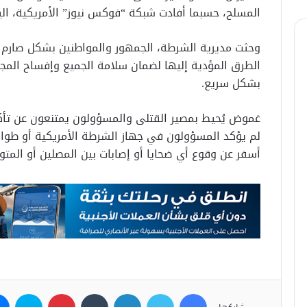
المسلح، حسبما أفادت شبكة “فوكس نيوز” الأمريكية، اليو
وحثت مديرية الشرطة، الجمهور والمواطنين بشكل صارم ع
الطرق المؤدية إليها لضمان سلامة الجميع وإفساح المجا
بشكل سريع.
غموض يُحيط بمصير القتلى والمسؤولون يمتنعون عن تأك
لم يؤكد المسؤولون في جهاز الشرطة الأمريكية أو طواقم 
أسفر عن وقوع أي ضحايا أو إصابات بين المصلين أو المتو
فيسبوك
تويتر
لينكدإن
بينتيريست
سكاي