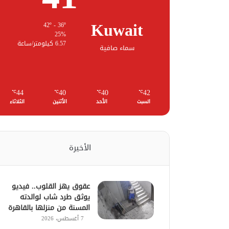
Kuwait
42º - 36º
25%
6.57 كيلومتر/ساعة
سماء صافية
44
40
40
42
℃
℃
℃
℃
السبت
الأحد
الأثنين
الثلاثاء
الأخيرة
عقوق يهز القلوب.. فيديو
يوثق طرد شاب لوالدته
المسنة من منزلها بالقاهرة
7 أغسطس، 2026