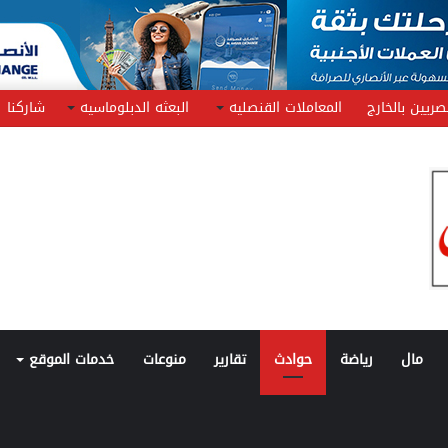
صريين بالخارج
المعاملات القنصليه
البعثه الدبلوماسيه
شاركنا
مال
رياضة
حوادث
تقارير
منوعات
خدمات الموقع